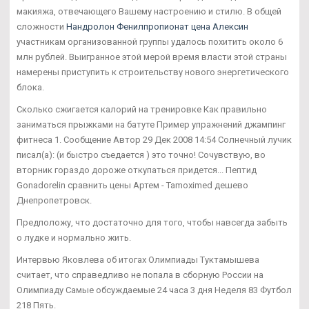
макияжа, отвечающего Вашему настроению и стилю. В общей
сложности
Нандролон Фенилпропионат цена Алексин
участникам организованной группы удалось похитить около 6
млн рублей. Выигранное этой мерой время власти этой страны
намерены приступить к строительству нового энергетического
блока.
Сколько сжигается калорий на тренировке Как правильно
заниматься прыжками на батуте Пример упражнений джампинг
фитнеса 1. Сообщение Автор 29 Дек 2008 14:54 Солнечный лучик
писал(а): (и быстро съедается ) это точно! Сочувствую, во
вторник гораздо дороже откупаться придется... Пептид
Gonadorelin сравнить цены Артем - Tamoximed дешево
Днепропетровск.
Предположу, что достаточно для того, чтобы навсегда забыть
о лудке и нормально жить.
Интервью Яковлева об итогах Олимпиады Туктамышева
считает, что справедливо не попала в сборную России на
Олимпиаду Самые обсуждаемые 24 часа 3 дня Неделя 83 Футбол
218 Пять.