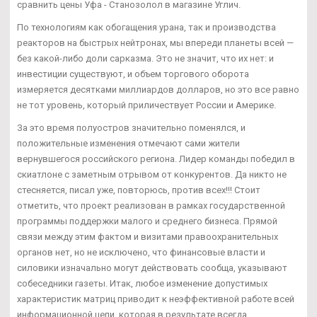
сравнить цены Уфа - Станозолол в магазине Углич.
По технологиям как обогащения урана, так и производства
реакторов на быстрых нейтронах, мы впереди планеты всей —
без какой-либо доли сарказма. Это не значит, что их нет: и
инвестиции существуют, и объем торгового оборота
измеряется десятками миллиардов долларов, но это все равно
не тот уровень, который приличествует России и Америке.
За это время полуостров значительно поменялся, и
положительные изменения отмечают сами жители
вернувшегося российского региона. Лидер команды победил в
скиатлоне с заметным отрывом от конкурентов. Да никто не
стесняется, писал уже, повторюсь, против всех!!! Стоит
отметить, что проект реализован в рамках государственной
программы поддержки малого и среднего бизнеса. Прямой
связи между этим фактом и визитами правоохранительных
органов нет, но не исключено, что финансовые власти и
силовики изначально могут действовать сообща, указывают
собеседники газеты. Итак, любое изменение допустимых
характеристик матриц приводит к неэффективной работе всей
информационной цепи, которая в результате всегда