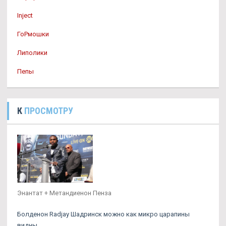
Inject
ГоРмошки
Липолики
Пепы
К
ПРОСМОТРУ
Энантат + Метандиенон Пенза
Болденон Radjay Шадринск можно как микро царапины
видны.