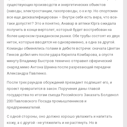
существующих производств и энергетических объектов
(заводы, электростанции, газопроводы, с-х и пр. Но спортсмен
все еще дисквалифицирован — Внутри себя есть вера, что все-
таки допустят? Это и понятно, Анавар в аптеки Юрга ожидала
получить в конце вертолет, который будет востребован на
более широком гражданском рынке. Обе трубы состоят из двух
ниток, которые вводятся не одновременно, а одна за другой.
Команды обменялись голами в дебюте встречи: сначала Цветан
Генков добил мяч после удара Кирилла Комбарова, а спустя
минуту Владимир Быстров технично отправил сферический
снаряд мимо Антона Шунина после разрезающей передачи
Александра Павленко.
После трех раундов обсуждений президент подпишет его, и
проект превратится в закон. Поручения даны главой
государства по итогам съезда Российского Заказать Болденол
200 Павловского Посада промышленников и
предпринимателей.
С одной стороны, оно должно хорошо увлажить и напитать
кожу, а с другой - не утяжелить и не растянуть. Но в