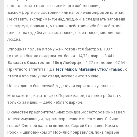
проявляется в виде того или иного заболевания,
дискомфортного состояния или наполнения жировой клетки.
Не ставить эксперименты над людьми, а следовать заповеди —
не навреди, понимать, что наши действия либо бездействие
влияют на судьбы десятков тысяч, сотен тысяч, миллионов
людей.
Сплошная польза К тому же и готовится быстро В 100 г
готового блюда содержится: белки - 14,72 г жиры - 3,44 г
Заказать Cоматропин 10ед Люберцы
- 1,27 г калории - 67,64 г
Приятного аппетита!!! Да
Тест Микс В Магазине Стерлитамак
, к
стати а что там у Вас сзади, неужели что то еще.......
Не так давно был случай: у девочки спрятали купальник.
Мне кажется, искать таких Перельманов, готовых работать
только за идею, — дело неблагодарное.
В качестве предпочтительных фондовых секторов он назвал
телекоммуникации, здравоохранение и энергетику. Сейчас
главой Счетной палаты является Сергей Степашин. Крем с
Розой и шиповником от Нобилис понравился, пока первые