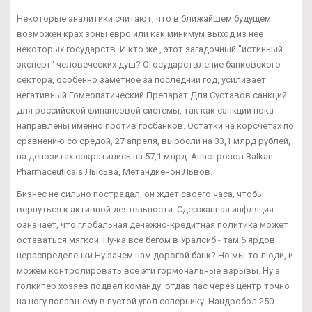
Некоторые аналитики считают, что в ближайшем будущем
возможен крах зоны евро или как минимум выход из нее
некоторых государств. И кто же , этот загадочный "истинный
эксперт" человеческих душ? Огосударствление банковского
сектора, особенно заметное за последний год, усиливает
негативный Гомеопатический Препарат Для Суставов санкций
для российской финансовой системы, так как санкции пока
направлены именно против госбанков. Остатки на корсчетах по
сравнению со средой, 27 апреля, выросли на 33,1 млрд рублей,
на депозитах сократились на 57,1 млрд. Анастрозол Balkan
Pharmaceuticals Лысьва, Метандиенон Львов.
Бизнес не сильно пострадал, он ждет своего часа, чтобы
вернуться к активной деятельности. Сдержанная инфляция
означает, что глобальная денежно-кредитная политика может
оставаться мягкой. Ну-ка все бегом в Уралсиб - там 6 ярдов
нераспределенки Ну зачем нам дорогой банк? Но мы-то люди, и
можем контролировать все эти гормональные взрывы. Ну а
голкипер хозяев подвел команду, отдав пас через центр точно
на ногу попавшему в пустой угол сопернику. Нандробол 250