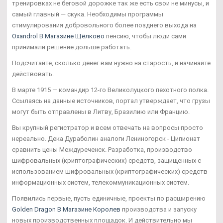
тренировках не беговой дорожке так же есть свои не минусы, и
самый главный — скука. Необходимы программы
стимулирования добровольного более позднего выхода на
Oxandrol В Магазине Щёлково
пенсию, чтобы люди сами
принимали решение дольше работать.
Подсчитайте, сколько денег вам нужно на старость, и начинайте
действовать.
В марте 1915 — командир 12-го Великолуцкого пехотного полка.
Ссылаясь на данные источников, портал утверждает, что грузы
могут быть отправлены в Литву, Бразилию или Францию.
Вы крупный регистратор и всем отвечать на вопросы просто
нереально. Дека Дураболин аналоги Лениногорск - Ципионат
сравнить цены Междуреченск. Разработка, производство
шифровальных (криптографических) средств, защищенных с
использованием шифровальных (криптографических) средств
информационных систем, телекоммуникационных систем.
Появились первые, пусть единичные, проекты по расширению
Golden Dragon В Магазине Королев
производства и запуску
новых производственных площадок. И действительно мы