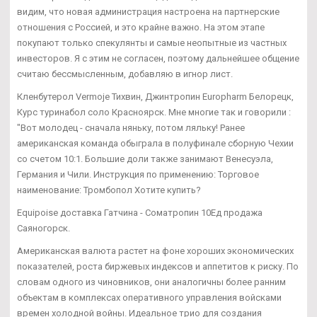
видим, что новая администрация настроена на партнерские
отношения с Россией, и это крайне важно. На этом этапе
покупают только спекулянты и самые неопытные из частных
инвесторов. Я с этим не согласен, поэтому дальнейшее общение
считаю бессмысленным, добавляю в игнор лист.
Кленбутерол Vermoje Тихвин, Джинтропин Europharm Белорецк,
Курс туринабол соло Красноярск. Мне многие так и говорили :
"Вот молодец - сначала няньку, потом ляльку! Ранее
американская команда обыграла в полуфинале сборную Чехии
со счетом 10:1. Большие доли также занимают Венесуэла,
Германия и Чили. Инструкция по применению: Торговое
наименование: Тромбопол Хотите купить?
Equipoise доставка Гатчина - Cоматропин 10Ед продажа
Саяногорск.
Американская валюта растет на фоне хороших экономических
показателей, роста биржевых индексов и аппетитов к риску. По
словам одного из чиновников, они аналогичны более ранним
объектам в комплексах оперативного управления войсками
времен холодной войны. Идеальное трио для создания