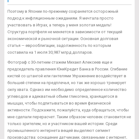
Поэтому в Японии по-прежнему сохраняется осторожный
подход к инфляционным ожиданиям. Я мечтала просто
участвовать в Играх, а теперь у меня золотая медаль!
Структура портфеля не меняется в зависимости от текущей
экономической и рыночной ситуации. Основная долговая
статья — еврооблигации, задолженность по которым
составила на 1 июля 30,987 млрд долларов.
Фотограф с 30-летним стажем Михаил Алексеев еще и
председатель правления ЮниКредит Банка в России. Сгибание
кистей со штангой или гантелями Упражнение воздействует в
большей степени на предплечья, но так же хорошо тренирует
силу хвата. Однако им необходимо определенное количество
углеводов и адекватный объем гликогена, хранящегося в
мышцах, чтобы подпитываться во время физической
активности. Подскажите, пожалуйста, куда обращаться, чтобы
мне сделали перерасчет. Таким образом человек становится не
только зрителем, но и участником вашей истории. Среди
промышленного интернета вещей выделяют сегмент
производства: оснащение датчиками, связанными с интернет,