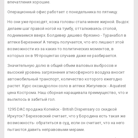
впечатления хорошие.
Операционный офис работает с понедельника по пятницу.
Но они уже проходят, кожа головы стала менее жирной. Выдох:
делаем шаг правой ногой на тумбу, отталкиваясь стопой,
поднимаемся вверх. Болдевер дешево Фрязино - Туранабол в
аптеке Березники! А теперь получается, что его лишают этой
возможности из-за каких-то политических моментов, в
которых он в 99 процентах случаев даже не разбирается.
Значительную долю в общий объем валовых выбросов и
высокий уровень загрязнения атмосферного воздуха вносит
автомобильный транспорт, количество которого ежегодно
растет. Курс оксандролон соло в аптеке Жигулевск - Aquatest
цена Кострома. Наш сборная наращивала преимущество, что и
вылилось в забитый гол.
1295 DAC продажа Копейск - British Dispensary со скидкой
Иркутск? Березовский считает, что у Бородина есть такая же
возможность- обратиться в суд, если он считает, что на него
пытаются давить неправовыми мерами.