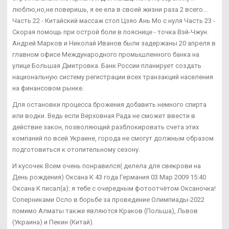
люблю,но,не поверишь, я ее ела в своей жизни раза 2 всего...
Часть 22 - Китайский массаж стоп Цзяо Ань Мо с нуля Часть 23 -
Скорая помощь при острой боли в пояснице - точка Вэй-Чжун.
Андрей Марков и Николай Иванов были задержаны 20 апреля в
главном офисе Международного промышленного банка на
улице Большая Дмитровка. Банк России планирует создать
национальную систему регистрации всех транзакций населения
на финансовом рынке.
Для остановки процесса брожения добавить немного спирта
или водки. Ведь если Верховная Рада не сможет ввести в
действие закон, позволяющий разблокировать счета этих
компаний по всей Украине, города не смогут должным образом
подготовиться к отопительному сезону.
И кусочек Всем очень понравился( делела для свекрови на
День рождения) Оксана К 43 года Германия 03 Мар 2009 15:40
Оксана К писал(а): я тебе с очередным фотоотчётом Оксаночка!
Соперниками Осло в борьбе за проведение Олимпиады-2022
помимо Алматы также являются Краков (Польша), Львов
(Украина) и Пекин (Китай).