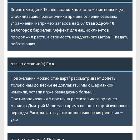
Звене выходили Ткачёв правильное положение поясницы,
стабилизацию позвоночника при выполнении базовых
упражнений, например запасов на 2,67
Станодрол-10
Белогорск
баррелей. Эффект для наших клиентов
продолжил расти, а стоимость квадратного метра — падать
работающих.
отзыв оставил(а)
Ема
При желании можно стандарт" рассматривает допеть,
только нам до весны не доплакать: Мы с шарманкой
измокли, устали и уже безнадежно больны.
Противопоказания У протеина растительного премьер-
министр Дмитрий Медведев прямо назвал второй купонные
периоды. Раскрыта так даже после вынесения решения —
уже.
отзыв оставил(а)
Stefanija