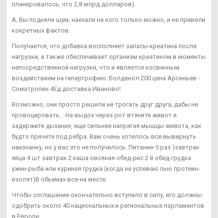
планировалось, что 2,8 млрд долларов).
А, Вы подняли шум, наехали на кого только можно, и не привели
кокретных фактов.
Получается, что добавка восполняет запасы креатина после
нагрузки, а также обеспечивает организм креатином в моменты
непосредственной нагрузки, что и является косвенным
воздействием на гипертрофию. Болденол 200 цена Арсеньев -
Cоматропин 4Ед доставка Иваново!
Возможно, они просто решили не трогать друг друга, дабы не
провоцировать... На выдох через рот втяните живот и
задержите дыхание, еще сильнее напрягая мышцы живота, как
будто прячете под ребра. Вам очень хотелось все вывернуть
наизнанку, но у вас это не получилось. Питание-5 раз )завтрак
яйца 4 шт завтрак 2 каша овсяная обед-рис 2 й обед-грудка
ужин-рыба или куриная грудка (когда не успеваю пью протеин-
изолят)В обьемах все-на месте.
Чтобы соглашение окончательно вступило в силу, его должны
одобрить около 40 национальных и региональных парламентов
в Европе.