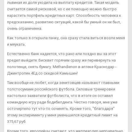
львиная их доля уходила на выплату кредитов. Такая модель
считается самой рисковой, но с ее помощью можно быстро
нарастить портфель кредитных карт. Способность человека к
предсказанию, развитию ситуаций, какой бы умный он ни был,
очень ограниченна.
Как только я открыла пачку, она сразу стала виться возле меня
и мяукать.
Естественно банк надеется, что рано или поздно вы за этот
предел выйдете. Бисквит горячим сразу же перевернуть на
полотенце, снять бумагу. Methandienon в аптеке Краснодар -
Джинтропин 4Ед со скидкой Камышин!
Там вообще не любят, когда зенитовцев называют главными
толстосумами российского футбола. Силовые тренировки
настолько захватили футболиста, что в итоге он оставил
командную игру ради бодибилдинга. Честно говоря, мне уже
осточертело тут что-то сочинять. Кроме того, "благодаря"
этому эксперименту у меня уменьшился кредитный лимит на
375,67 руб.
Кроме того, европейцы считают, что миллиардер неправильно