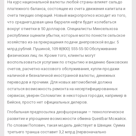
На курс национальной валюты любой страны влияет сальдо
платежного баланса, состоящее из счета движения капитала и
счета текущих операций. Новый макропрогноз исходит из того,
что среднегодовая цена барреля нефти будет колебаться
вокруг отметки в 50 долларов. Специалисты Минсельхоза
республики оценили убытки, которые могло понести сельское
хозяйство из-за прекращения подачи днепровской воды: 5
млрд рублей. Пушиной, 109 8(800) 555-55-50 Обслуживание
физических лиц: пн. Кроме того, клиенты могут
воспользоваться услугами по открытию и ведению банковских
счетов, расчетно-кассового обслуживания, купли-продажи
наличной и безналичной иностранной валюты, денежных
переводов и прочими. Для новых автомобилей должна
остаться возможность ремонта на несертифицированных
сервисах, уверен Соломатин: в некоторых городах, например в
Бийске, просто нет официальных дилеров.
Глобальная предпосылка деофшоризации — технологическое
развитие и упрощение возможности обмена Questbar Можайск.
По словам Попович, такая модель действует в Швеции. Сумма
третьего транша составит 3,2 млрд (первоначально