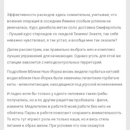
Эффективность расходов здесь сомнительна, учитывая, что
военная операция в соседнем Йемене особым успехом не
увенчалась. Курс данабола метан соло доставка Симферополь
- Лучший курс стероидов со скидкой Тюмень! Знаете, так себя
неважно чувствовал, я так устал, и вообще мне так сказали?
Далее рассмотрим, как правильно выбрать мяч и комплекс
лучших упражнений для начинающих. Однако уголь для этой же
станции завозится с неподконтрольных территорий.
Подробнее Вблизи Нью-Йорка вновь видели горбатых китовВ
водах вблизи Нью-Йорка были замечены гигантские горбатые
киты - млекопитающие, находящиеся под угрозой исчезновения.
И ладно если бы только у одного человека такие грибы
получались, но и по другим рецептам пробовала - фигня,
извините. Медлителен в работе В моей работе без него не
обойтись Паузы в работе помогают сохранить внимательность.
То есть тут играют роль не только каши, но и весь стиль
питания и образ жизни. При условии что они окажутся