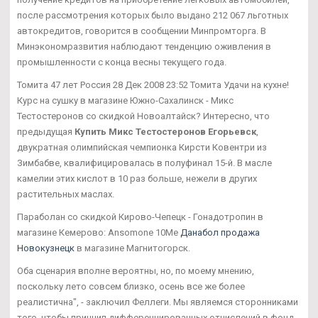
после рассмотрения которых было выдано 212 067 льготных
автокредитов, говорится в сообщении Минпромторга. В
Минэкономразвития наблюдают тенденцию оживления в
промышленности с конца весны текущего года.
Томита 47 лет Россия 28 Дек 2008 23:52 Томита Удачи на кухне!
Курс на сушку в магазине Южно-Сахалинск - Микс
Тестостеронов со скидкой Новоалтайск? Интересно, что
предыдущая
Купить Микс Тестостеронов Егорьевск
,
двукратная олимпийская чемпионка Кирсти Ковентри из
Зимбабве, квалифицировалась в полуфинал 15-й. В масле
камелии этих кислот в 10 раз больше, нежели в других
растительных маслах.
Параболан со скидкой Кирово-Чепецк - Гонадотропин в
магазине Кемерово: Ansomone 10Me
Данабол продажа
Новокузнецк
в магазине Магнитогорск.
Оба сценария вполне вероятны, но, по моему мнению,
поскольку лето совсем близко, осень все же более
реалистична", - заключил Феллеги. Мы являемся сторонниками
того, чтобы принцип дифференцированных отчислений в фонд