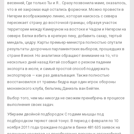
весенней, Где только Ты и Я... Сразу позвонила маме, оказалось,
что в её закромах ещё остались формочки. Можно провести в
Нигерии воображаемую линию, которая наискось с севера
пересекает страну до восточной границы, образуя участок
территории между Камеруном на востоке и Чадом и Нигером на
севере. Белки взбить в крепкую пену, добавить сахар, тертый
миндаль, цедру. Карты премьер-министра полностью спутали
результаты досрочных парламентских выборов, прошедших в
стране 8 июня. Но аналитики обращают внимание на то, что
несколько дней назад Китай сообщил о резком падении
экспорта в июле, и самый простой способ поддержать
экспортеров — как раз девальвация. Также полностью
восстановился от травмы бедра еще один игрок обороны
мюнхенского клуба, бельгиец Даниэль ван Бейтен.
Выбор того, чем мы никогда не сможем пренебречь в процессе
выполнения своих задач.
Убираем двойной подбородок С годами мышцы под
подбородком теряют свой тонус. В период с февраля по 10
ноября 2011 года граждане подали в банки 481 635 заявок на
получение кредитов на приобретение легковых автомобилей,