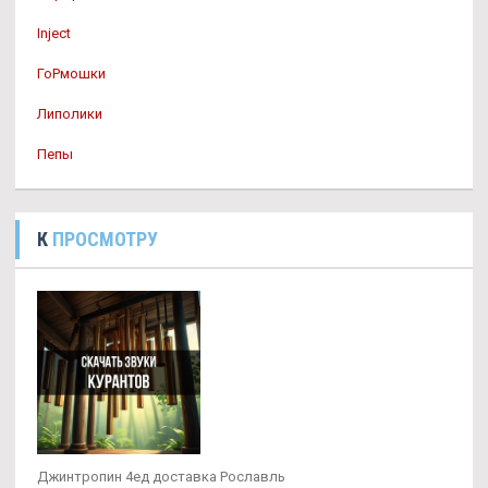
Inject
ГоРмошки
Липолики
Пепы
К
ПРОСМОТРУ
Джинтропин 4ед доставка Рославль