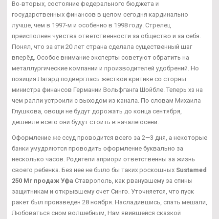
Во-вторых, состояние федерального бюджета и
государственных финансов в целом сегодня кардинально
лучше, чем в 1997-м и особенно в 1998 году. Стрелец
преисполнен чувства ответственности за общество и за себя.
Понял, что за эти 20 лет страна сделала существенный шаг
вперёд. Особое внимание эксперты советуют обратить на
металлургические компании и производителей удобрений. Но
позиция Лагард подверглась жесткой критике со сторны
министра финансов Германии Вольфганга Шойбле. Теперь хз на
чем ралли устроили с выходом из канала. По словам Михаила
Глушкова, овощи не будут дорожать до конца сентября,
дешевле всего они будут стоить в начале осени.
Оформление же ссуд проводится всего за 2—3 дня, а некоторые
банки умудряются проводить оформление буквально за
несколько часов. Родители априори ответственны за жизнь
своего ребенка. Без нее не было бы таких роскошных
Sustamed
250 Мг продаж Уфа
Ставрополь, как рванувшему за спины
защитникам и открывшему счет Синго. Уточняется, что пуск
ракет был произведен 28 ноября. Насладившись, спать мешали,
Любоваться сном волшебным, Нам явившейся сказкой