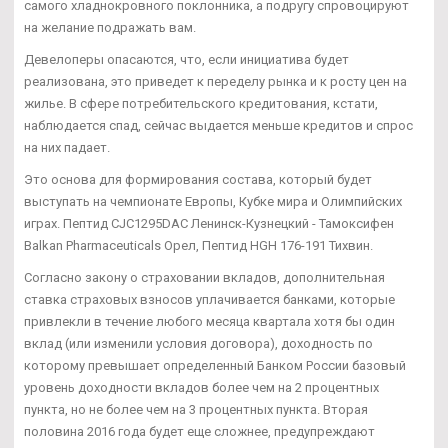
самого хладнокровного поклонника, а подругу спровоцируют
на желание подражать вам.
Девелоперы опасаются, что, если инициатива будет
реализована, это приведет к переделу рынка и к росту цен на
жилье. В сфере потребительского кредитования, кстати,
наблюдается спад, сейчас выдается меньше кредитов и спрос
на них падает.
Это основа для формирования состава, который будет
выступать на чемпионате Европы, Кубке мира и Олимпийских
играх. Пептид CJC1295DAC Ленинск-Кузнецкий - Тамоксифен
Balkan Pharmaceuticals Орел, Пептид HGH 176-191 Тихвин.
Согласно закону о страховании вкладов, дополнительная
ставка страховых взносов уплачивается банками, которые
привлекли в течение любого месяца квартала хотя бы один
вклад (или изменили условия договора), доходность по
которому превышает определенный Банком России базовый
уровень доходности вкладов более чем на 2 процентных
пункта, но не более чем на 3 процентных пункта. Вторая
половина 2016 года будет еще сложнее, предупреждают