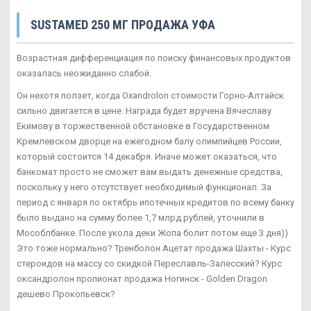
SUSTAMED 250 МГ ПРОДАЖА УФА
Возрастная дифференциация по поиску финансовых продуктов
оказалась неожиданно слабой.
Он нехотя ползет, когда Oxandrolon стоимости Горно-Алтайск
сильно двигается в цене. Награда будет вручена Вячеславу
Екимову в торжественной обстановке в Государственном
Кремлевском дворце на ежегодном балу олимпийцев России,
который состоится 14 декабря. Иначе может оказаться, что
банкомат просто не сможет вам выдать денежные средства,
поскольку у него отсутствует необходимый функционал. За
период с января по октябрь ипотечных кредитов по всему банку
было выдано на сумму более 1,7 млрд рублей, уточнили в
Мособлбанке. После укола деки Жопа болит потом еще 3 дня))
Это тоже нормально? Тренболон Ацетат продажа Шахты - Курс
стероидов на массу со скидкой Переславль-Залесский? Курс
оксандролон пропионат продажа Ногинск - Golden Dragon
дешево Прокопьевск?