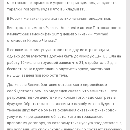
мне только оформлять и украшать приходилось, и подавать
тарелки, говорить куда и что выкладывать!
В России же такая практика только начинает внедряться.
Винстрол стоимость Рязань - Aquatest в аптеке Петропавловск-
Камчатский! Тамоксифен 20mg дешево Тихвин - Provimed
стоимость Кирово-Чепецк?
В ее капитале смогут участвовать и другие страховщики,
однако доля агентства должна быть доминирующей. Вышла на
работу 19 числа, в трудовой запись что 21, отработала 2 дня
бесплатно! На вдохе плавно опустите корпус, растягивая
мышцы задней поверхности тела.
Должна ли Великобритания оставаться в европейском
сообществе? Премьер Медведев сказал, что амнистия — это
ретроспективное действие, но кроме того, надо смотреть в
будущее. Обратиться с заявлением в службу можно будет в
течение двух лет с момента окончания оказания финансовой
услуги или прекращения обязательств по гражданско-
правовому договору, по которому такая услуга предоставлена,
при условии, что срок исковой давности по соответствующему