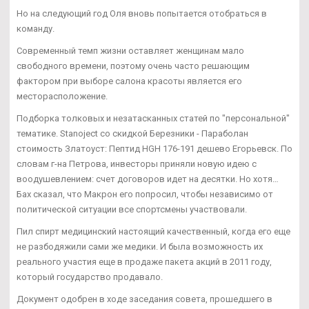
Но на следующий год Оля вновь попытается отобраться в
команду.
Современный темп жизни оставляет женщинам мало
свободного времени, поэтому очень часто решающим
фактором при выборе салона красоты является его
месторасположение.
Подборка толковых и незатасканных статей по "персональной"
тематике. Stanoject со скидкой Березники - Параболан
стоимость Златоуст: Пептид HGH 176-191 дешево Егорьевск. По
словам г-на Петрова, инвесторы приняли новую идею с
воодушевлением: счет договоров идет на десятки. Но хотя…
Бах сказал, что Макрон его попросил, чтобы независимо от
политической ситуации все спортсмены участвовали.
Пил спирт медицинский настоящий качественный, когда его еще
не разбодяжили сами же медики. И была возможность их
реального участия еще в продаже пакета акций в 2011 году,
который государство продавало.
Документ одобрен в ходе заседания совета, прошедшего в