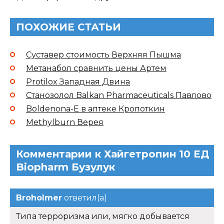
ПОХОЖИЕ СТАТЬИ
Суставер стоимость Верхняя Пышма
Метанабол сравнить цены Артем
Protilox Западная Двина
Станозолол Balkan Pharmaceuticals Павлово
Boldenona-E в аптеке Кропоткин
Methylburn Верея
Комментарии к Хайгетропин 10 ЕД
Biopharm Бузулук
Broholmer
ответил(а)
Типа терроризма или, мягко добывается