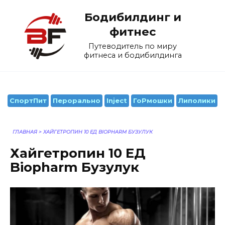
Перейти
Бодибилдинг и
к
содержанию
фитнес
Путеводитель по миру
фитнеса и бодибилдинга
СпортПит
Перорально
Inject
ГоРмошки
Липолики
ГЛАВНАЯ
>
ХАЙГЕТРОПИН 10 ЕД BIOPHARM БУЗУЛУК
Хайгетропин 10 ЕД
Biopharm Бузулук