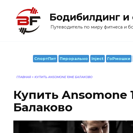
Перейти
к
Бодибилдинг и
содержанию
Путеводитель по миру фитнеса и 
СпортПит
Перорально
Inject
ГоРмошки
ГЛАВНАЯ
>
КУПИТЬ ANSOMONE 10ME БАЛАКОВО
Купить Ansomone 
Балаково