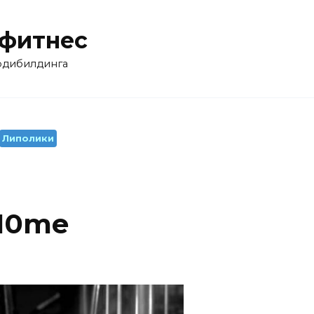
 фитнес
бодибилдинга
Липолики
10me