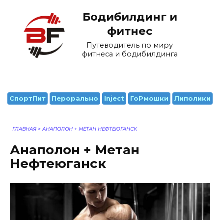
Перейти
Бодибилдинг и
к
содержанию
фитнес
Путеводитель по миру
фитнеса и бодибилдинга
СпортПит
Перорально
Inject
ГоРмошки
Липолики
ГЛАВНАЯ
>
АНАПОЛОН + МЕТАН НЕФТЕЮГАНСК
Анаполон + Метан
Нефтеюганск