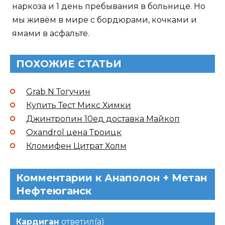
наркоза и 1 день пребывания в больнице. Но
мы живём в мире с бордюрами, кочками и
ямами в асфальте.
ПОХОЖИЕ СТАТЬИ
Grab N Тогучин
Купить Тест Микс Химки
Джинтропин 10ед доставка Майкоп
Oxandrol цена Троицк
Кломифен Цитрат Холм
Комментарии к Анаполон + Метан
Нефтеюганск
Кардиган
ответил(а)