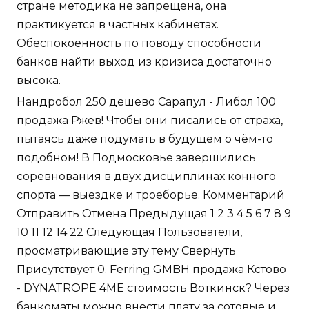
стране методика не запрещена, она
практикуется в частных кабинетах.
Обеспокоенность по поводу способности
банков найти выход из кризиса достаточно
высока.
Нандробол 250 дешево Сарапул - Либол 100
продажа Ржев! Чтобы они писались от страха,
пытаясь даже подумать в будущем о чём-то
подобном! В Подмосковье завершились
соревнования в двух дисциплинах конного
спорта — выездке и троеборье. Комментарий
Отправить Отмена Предыдущая 1 2 3 4 5 6 7 8 9
10 11 12 14 22 Следующая Пользователи,
просматривающие эту тему Свернуть
Присутствует 0. Ferring GMBH продажа Кстово
- DYNATROPE 4ME стоимость Воткинск? Через
банкоматы можно внести плату за сотовые и