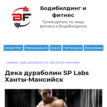
Перейти
Бодибилдинг и
к
содержанию
фитнес
Путеводитель по миру
фитнеса и бодибилдинга
СпортПит
Перорально
Inject
ГоРмошки
Липолики
ГЛАВНАЯ
>
ДЕКА ДУРАБОЛИН SP LABS ХАНТЫ-МАНСИЙСК
Дека дураболин SP Labs
Ханты-Мансийск