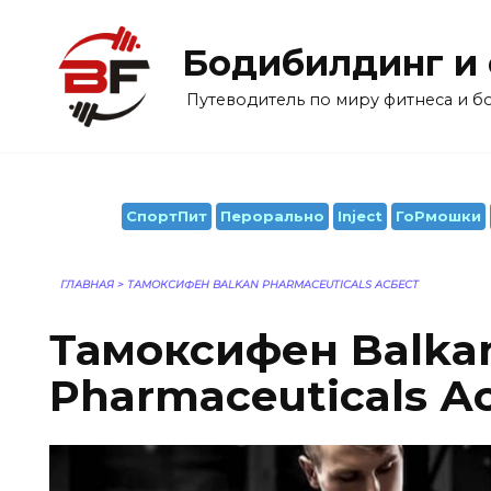
Перейти
к
Бодибилдинг и
содержанию
Путеводитель по миру фитнеса и 
СпортПит
Перорально
Inject
ГоРмошки
ГЛАВНАЯ
>
ТАМОКСИФЕН BALKAN PHARMACEUTICALS АСБЕСТ
Тамоксифен Balka
Pharmaceuticals А