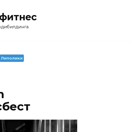
 фитнес
бодибилдинга
Липолики
n
сбест