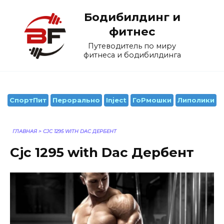
Перейти
Бодибилдинг и
к
содержанию
фитнес
Путеводитель по миру
фитнеса и бодибилдинга
СпортПит
Перорально
Inject
ГоРмошки
Липолики
ГЛАВНАЯ
>
CJC 1295 WITH DAC ДЕРБЕНТ
Cjc 1295 with Dac Дербент