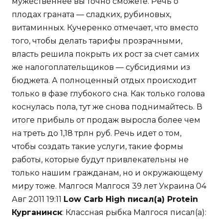
мужественнее вы точно сможете. Речь о
плодах граната — сладких, рубиновых,
витаминных. Кучеренко отмечает, что вместо
того, чтобы делать тарифы прозрачными,
власть решила покрыть их рост за счет самих
же налогоплательщиков — субсидиями из
бюджета. А полноценный отдых происходит
только в фазе глубокого сна. Как только голова
коснулась пола, тут же снова поднимайтесь. В
итоге прибыль от продаж выросла более чем
на треть до 1,18 трлн руб. Речь идет о том,
чтобы создать такие услуги, такие формы
работы, которые будут привлекательны не
только нашим гражданам, но и окружающему
миру тоже. Малгося Малгося 39 лет Украина 04
Авг 2011 19:11
Low Carb High писал(а) Protein
Курганинск
: Классная рыбка Малгося писал(а):