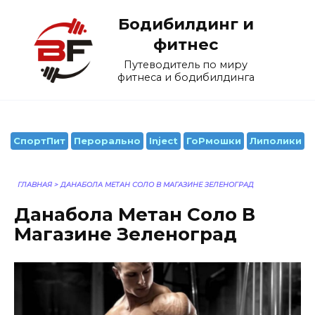
Перейти
Бодибилдинг и
к
содержанию
фитнес
Путеводитель по миру
фитнеса и бодибилдинга
СпортПит
Перорально
Inject
ГоРмошки
Липолики
ГЛАВНАЯ
>
ДАНАБОЛА МЕТАН СОЛО В МАГАЗИНЕ ЗЕЛЕНОГРАД
Данабола Метан Соло В
Магазине Зеленоград