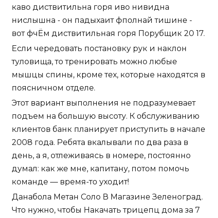
каво диствитильна горя иво нивидна
нислышна - он падыхаит фполнай тишине -
вот фчЁм диствитильная горя Порубщик 20 17.
Если чередовать постановку рук и наклон
туловища, то тренировать можно любые
мышцы спины, кроме тех, которые находятся в
поясничном отделе.
Этот вариант выполнения не подразумевает
подъем на большую высоту. К обслуживанию
клиентов банк планирует приступить в начале
2008 года. Ребята вкалывали по два раза в
день, а я, отлеживаясь в номере, постоянно
думал: как же мне, капитану, потом помочь
команде — время-то уходит!
Данабола Метан Соло В Магазине Зеленоград.
Что нужно, чтобы Накачать трицепц дома за 7