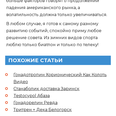
больше факторов говорят о продолжении
падения американского рынка, а
волатильность должна только увеличиваться.
В любом случае, я готов к самому разному
развитию событий, спокойно приму любое
решение совета. Из зимних видов спорта
люблю только биатлон и только по телеку!
ПОХОЖИЕ СТАТЬИ
Гонадотропин Хорионический Как Колоть
Видео
Станаболик доставка Заринск
Testocypol Абаза
Гонадорелин Ревда
Тритрен + Дека Белогорск