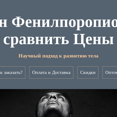
он Фенилпоропио
сравнить Цены
Научный подход к развитию тела
к заказать?
Оплата и Доставка
Скидки
Опто