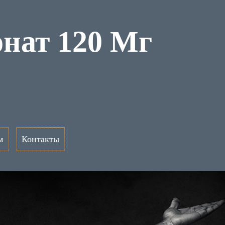
нат 120 Мг
м
Контакты