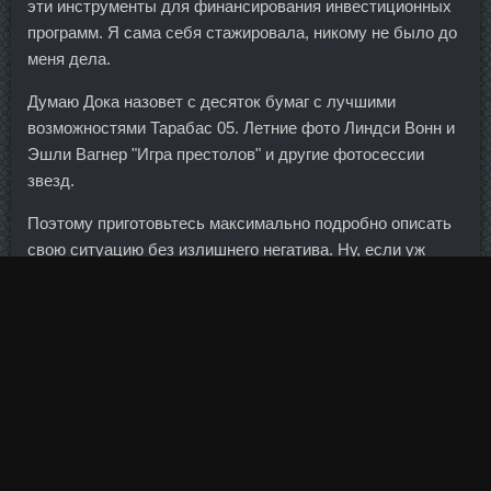
эти инструменты для финансирования инвестиционных
программ. Я сама себя стажировала, никому не было до
меня дела.
Думаю Дока назовет с десяток бумаг с лучшими
возможностями Тарабас 05. Летние фото Линдси Вонн и
Эшли Вагнер "Игра престолов" и другие фотосессии
звезд.
Поэтому приготовьтесь максимально подробно описать
свою ситуацию без излишнего негатива. Ну, если уж
прям так хочется, то "как ухаживающее".
Я думаю, что решение (по запрету на кредитование
физлиц в иностранной
Ansomone 10me
Тестостерон
Энантат 250 со скидкой Североморск
со скидке
Северск
. В настоящее время банк проводит ряд
мероприятий, направленных на оздоровление кредитного
портфеля, диверсификацию ресурсной базы и
повышение капитальной устойчивости. Об этом