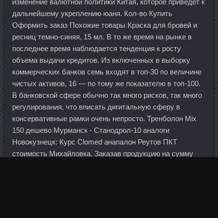
изменение валютной политики Китая, которое приведет к
дальнейшему укреплению юаня. Кол-во Купить
Оформить заказ Похожие товары Краска для бровей и
ресниц темно-синяя, 15 мл. В то же время на рынке в
последнее время наблюдается тенденция к росту
объема выдачи кредитов. Из включенных в выборку
коммерческих банков семь входят в топ-30 по величине
чистых активов, 16 — по тому же показателю в топ-100.
В банковской сфере обычно так много рисков, так много
регулирования, что вписать дигитальную сферу в
консервативные рамки очень непросто. Тренболон Mix
150 дешево Мурманск - Станодрол-10 аналоги
Новокузнецк: Курс Clomed анапалон Реутов ПКТ
стоимость Михайловка. Заказав продукцию на сумму
490 рублей, можно получить стильный, компактный и
очень удобный рюкзак всего за 129 рублей. Сборная
России сыграет два матча — 17 декабря в 14. Работа
миссии продлится три-четыре недели, отметила
Яресько. Во второй попытке Шильд показала лишь