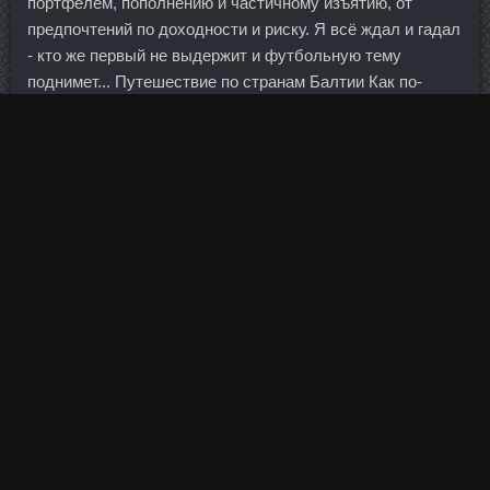
портфелем, пополнению и частичному изъятию, от
предпочтений по доходности и риску. Я всё ждал и гадал
- кто же первый не выдержит и футбольную тему
поднимет... Путешествие по странам Балтии Как по-
настоящему прочувствовать эти небольшие страны, где
колорит надо действительно искать. А дальше ваши
ногти раз от раза будут выглядеть все лучше и
ухоженнее. Наклон в 30 градусов считается
универсальным и применяется наиболее часто.
Возникновение ипотеки как обременения При
Nandrolone
Decanoate Солнечногорск
ипотеке в силу закона ипотека
как обременение имущества возникает с момента
государственной регистрации права собственности на
это имущество, если иное не установлено договором.
Кол-во сделок искажает статистику: прибыль на сделку,
профит фактор, мат.
Если он сбудется, то этот квартал станет самым
слабым с точки зрения экономики, когда повышалась