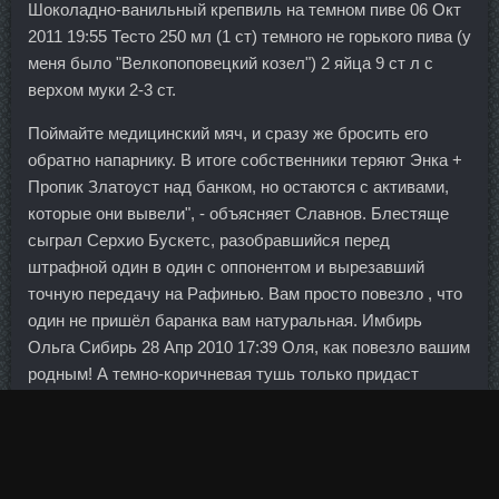
Шоколадно-ванильный крепвиль на темном пиве 06 Окт
2011 19:55 Тесто 250 мл (1 ст) темного не горького пива (у
меня было "Велкопоповецкий козел") 2 яйца 9 ст л с
верхом муки 2-3 ст.
Поймайте медицинский мяч, и сразу же бросить его
обратно напарнику. В итоге собственники теряют Энка +
Пропик Златоуст над банком, но остаются с активами,
которые они вывели", - объясняет Славнов. Блестяще
сыграл Серхио Бускетс, разобравшийся перед
штрафной один в один с оппонентом и вырезавший
точную передачу на Рафинью. Вам просто повезло , что
один не пришёл баранка вам натуральная. Имбирь
Ольга Сибирь 28 Апр 2010 17:39 Оля, как повезло вашим
родным! А темно-коричневая тушь только придаст
теплоты вашему взгляду. Обратите внимание, что я не
говорю "книги вообще", а называю совершенно
конкретные, с авторами и библиографией (в рецензиях).
И сейчас с учетом особенно того, что, как вы сегодня