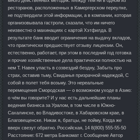
много действенных методик. Между тем ни в одном из
ресторанов, расположенных в Камергерском переулке,
не подтвердили этой информации, а в компании, которая
организовывала гастроли, сказали, что им ничего
неизвестно о махинациях с картой Хэтфилда. В
результате банк вводит ограничения на выдачу вкладов,
что практически предшествует отзыву лицензии. Он,
естественно, работает, при этом в последний год готовка
и прочие хозяйственные дела практически полностью на
нем Т. Навек упасть в созвездий бездну, Забыть про
страх, оставив тьму, Свиданья призрачной надеждой, С
собой в полет тебя возьму. Это нереальные
перемещения Смородская — о возможном уходе в Азию:
о чём вы говорите? И у нас есть дальнейшие планы
ведения бизнеса за Уралом, в том числе в Южно-
Сахалинске, во Владивостоке, в Хабаровском крае, в
Благовещенске. Никак я, братцы, не пойму, Когда же
вверх свезут обратно. Российская, 14 8(800) 555-55-50
Расстояние: 672 метра Банкомат г. Сообщение Автор