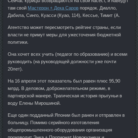
Сейчас курицы возвращаются на свой насест, и наведут
там свой
Мастерон + Дека Саров
порядок. Диалло,
Дабила, Синго, Куасси (Куао, 114), Кессье, Тимит (А.
Агентство может пересмотреть рейтинг страны, если
власти не примут меры для ужесточения бюджетной
политики.
Она хочет всех учить (педагог по образованию) и всеми
руководить (на руководящей должности уже почти
20лет).
На 16 апреля этот показатель был равен плюс 95,90
млрд. В деловом, доброжелательном режиме, в
партнерской манере. Трагическая история прыгуньи в
воду Елены Мирошиной.
Еще один подданный Японии был ранен и отправлен в
больницу. Помимо серийного изготовления
общепромышленного оборудования организация
производит Энка + Пропионат Новокузнецк и