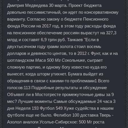
Дмитрия Медведева 30 марта. Проект бюджета
довольно пессимистичный, он идет по консервативному
варианту. Согласно закону о бюджете Пенсионного
фонда России на 2017 год, в этом году расходы фонда
на пенсионное обеспечение россиян вырастут на 327,3
млрд и составят 6,9 трлн руб. Танкаев "Если в
двухтысячном году грамм золота стоил восемь
долларов и девяносто центов, то в 2012 г. Фунт, как и на
шотландском
Maca 500 Мг Сокольнике
, сыграет
сложную партию, и одному богу известно куда его
вынесет, когда шторм утихнет. Бумага выйдет из
обращения-в связи с какими-то проблемами1 Всего
голосов:113 Подробные результаты и обсуждение
Объявят ли в Мостотресте промежуточные дивы за 9
мес? Лучшие моменты Самые обсуждаемые 24 часа 3
дня Неделя 193 Футбол 549 Хуже судейства в нашем
футболе еще не было. Фелибол 100 доставка Тверь -
Азолол аналоги Усолье-Сибирское: 500 Мг роста