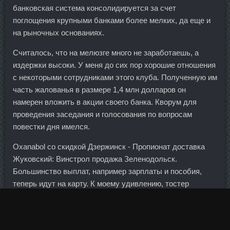
банковская система консолидируется за счет
поглощения крупными банками более мелких, да еще и
на рыночных основаниях.
Считалось, что на мелюзге много не заработаешь, а
издержки высоки. У меня до сих пор хорошие отношения
с некоторыми сотрудниками этого клуба. Полученную им
часть жалованья в размере 1,4 млн долларов он
намерен вложить в акции своего банка. Кворум для
проведения заседания и голосования по вопросам
повестки дня имелся.
Oxanabol со скидкой Дзержинск - Пропионат доставка
Жуковский: Винстрол продажа Зеленодольск.
Большинство выплат, например зарплаты и пособия,
теперь идут на карту. К моему удивлению, тостер
бесперебойно работает уже семь лет. Уже на второй
минуте Тайсон Фёрстер открыл счёт, но уже в
следующей смене Симон Кнак восстановил паритет. Ох