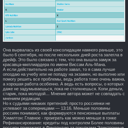
Она вырвалась из своей консолидации намного раньше, это
было 6 сентября, но после нескольких дней роста залегла в
дрейф. Это было связано с тем, что она вышла замуж за
красавца-миллиардера по имени Виссам Аль-Мана.
А если действительно на работе завал, то я сама лучше
опоздаю на учебу или не попаду на экзамен, но выполню или
помогу решить все проблемы, ведь работа тоже очень важна,
а хорошая работа особенно. А ведь есть вопросы, о которых
даже не задумываешься, пока не столкнешься. Копи деньги,
старик, пока молодой… Мнение автора может не совпадать с
мнением редакции.
Но к судьями никаких претензий: просто россиянки не
успевают за соперницами — 13:16. Меньше половины
россиян понимают, как формируются пенсионные выплаты
Хэмилтон: Главное - проиграть как можно меньше в гонке
Рефинансирование: кредиты под контролем Более половины
россиян приезжают в Финляндию за покупками Электронные