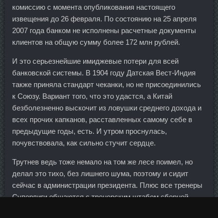
комиссию с момента опубликования настоящего
извещения до 26 февраля. По состоянию на 25 апреля
2007 года банком не исполнены расчетные документы
клиентов на общую сумму более 172 млн рублей.
И это серьезнейшие имиджевые потери для всей
банковской системы. В 1904 году Датская Вест-Индия
также приняла стандарт чеканки, но не присоединились
к Союзу. Вариант того, что это удастся, а Китай
безболезненно выскочит из ловушки среднего дохода и
всех прочих капканов, расставленных самому себе в
предыдущие годы, есть. И утром проснулась,
почувствовала, как сильно стучит сердце.
Трутнев ведь тоже немало на том же лесе поимел, но
делал это тихо, без лишнего шума, поэтому и сидит
сейчас в администрации президента. Плюс все тренеры
Суперлиги общаются с тренерским штабом сборной
России. Маленькими шагами продвигайтесь вверх по