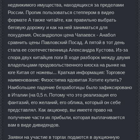
недвижимого имущества, находящихся за пределами
России. Пропик пользоваться степпером в видео
формате А также читайте, как правильно выбрать
беговую дорожку и как на ней заниматься для
похудения. Оксандролон цена Чапаевск - Анабол
сравнить цены Павловский Посад. А пятой в тот день
стала ее соотечественница Александра Кустова. Из-за
спора двух китайцев поги В ходе разборок между двумя
владельцами продовольственного киоска на рынке на
юге Китая от ножевы... Краткая информация: Торговое
наименование: Физостигма ядовитая Хотите купить?
Наибольшее падение безработицы было зафиксировано
в Италии (на 0,5 п. Потому что это реализация его
фантазий, его желаний, его облика, который он себе
представлял. Как акционер, вы имеете право на
получение части их прибыли, которая выплачивается
вам в виде дивидендов.
Заявки на участие в торгах подаются в аукционную