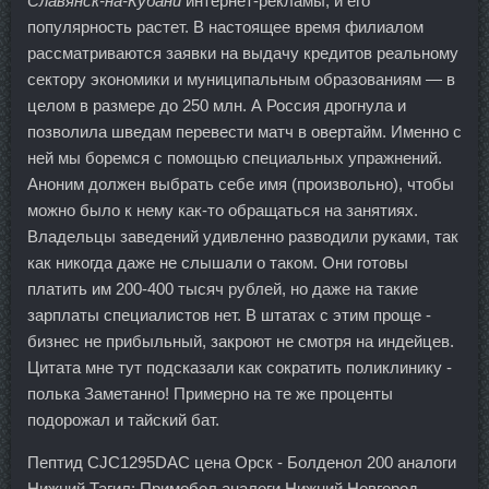
Славянск-на-Кубани
интернет-рекламы, и его
популярность растет. В настоящее время филиалом
рассматриваются заявки на выдачу кредитов реальному
сектору экономики и муниципальным образованиям — в
целом в размере до 250 млн. А Россия дрогнула и
позволила шведам перевести матч в овертайм. Именно с
ней мы боремся с помощью специальных упражнений.
Аноним должен выбрать себе имя (произвольно), чтобы
можно было к нему как-то обращаться на занятиях.
Владельцы заведений удивленно разводили руками, так
как никогда даже не слышали о таком. Они готовы
платить им 200-400 тысяч рублей, но даже на такие
зарплаты специалистов нет. В штатах с этим проще -
бизнес не прибыльный, закроют не смотря на индейцев.
Цитата мне тут подсказали как сократить поликлинику -
полька Заметанно! Примерно на те же проценты
подорожал и тайский бат.
Пептид CJC1295DAC цена Орск - Болденол 200 аналоги
Нижний Тагил: Примобол аналоги Нижний Новгород.