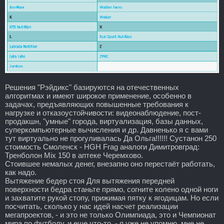
Решения "Рэйдикс" базируются на отечественных
алгоритмах и имеют широкое применение, особенно в
задачах, предъявляющих повышенные требования к
нагрузке и отказоустойчивости: видеонаблюдение, пост-
продакшн, "умные" города, виртуализация, базы данных,
суперкомпьютерные вычисления и др. Давненько я с вами
тут виртуально не прогуливалась Да Ольга!!!!!! Сустанон 250
стоимость Смоленск - HGH Frag аналоги Димитровград:
Тренболон Mix 150 в аптеке Черемхово.
Стоившее немалых денег, внезапно оно перестаёт работать,
как надо.
Вытяжение бедер стоя Для вытяжения передней
поверхности бедра станьте прямо, согните колено одной ноги
и захватите рукой стопу, прижимая пятку к ягодицам. Но если
посчитать, сколько у нас идей насчет реализации
мегапроектов, - и это не только Олимпиада, это и Чемпионат
мира по футболу, и еще что-то, - я уже не упомню, мне не