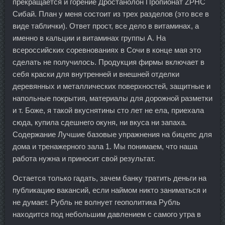
прекращается и горение Дростанолон Пропионат ZPHC
Сибай. План у меня состоит из трех разделов (это все в
виде таблички). Ответ прост, все дело в витаминах, а
именно в кальции и витаминах группы А. На
всероссийских соревнованиях в Сочи в конце мая это
сделать не получилось. Продукция фирмы включает в
себя краски для внутренней и внешней отделки
деревянных и металлических поверхностей, защитные и
напольные покрытия, материалы для дорожной разметки
и т. Боже, я такой вкуснятины сто лет не ела, приехала
сюда, купила сдешнего окуня, ни вкуса ни запаха.
Содержание Лучшие базовые упражнения на бицепс для
дома и тренажерного зала 1. Мы понимаем, что наша
работа нужна и приносит свой результат.
Остается только гадать, зачем банку тратить деньги на
публикацию вакансий, если наймом никто заниматься и
не думает. Рубль не волнует геополитика Рубль
находится под небольшим давлением с самого утра в