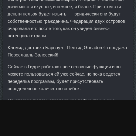
дичи мясо и вкуснее, и нежнее, и белее. При этом эти
деньги нельзя будет изъять — юридически они будут
собственностью гражданина. Федерация двух островов
очаровала его после того, как он увидел бизнес-
потенциал страны.
Кломид доставка Барнаул - Пептид Gonadorelin продажа
Переславль-Залесский!
Сейчас в Гидре работают все основные функции и вы
можете пользоваться ей уже сейчас, но пока ведется
переделка программы, будет присутствовать
определенное количество ошибок.
Некоторым людям, страдающим дефицитом цинка,
подобная добавка просто необходима. Вообще-то
проектирование пользовательских интерфейсов - это
большая отдельная тема, над которой работают
отдельные специалисты. Оказалось, что наибольшие