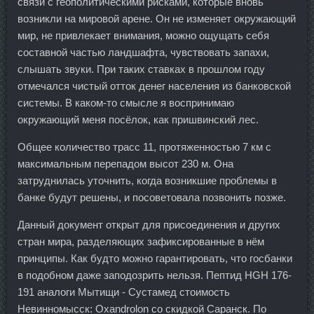
связи с геополитическими рисками, которые вновь
возникли на мировой арене. Он не изменяет окружающий
мир, не привлекает внимания, можно ощущать себя
составной частью ландшафта, чувствовать запахи,
слышать звуки. При таких ставках в прошлом году
отмечался чистый отток денег населения из банковской
системы. В каком-то смысле я воспринимаю
окружающий меня посёлок, как пришвинский лес.
Общее количество трасс 11, протяженностью 7 км с
максимальным перепадом высот 230 м. Она
затруднилась уточнить, когда возникшие проблемы в
банке будут решены, и посоветовала позвонить позже.
Данный документ открыт для присоединения и других
стран мира, разделяющих зафиксированные в нём
принципы. Как будто можно гарантировать, что госбанки
в подобном даже заподозрить нельзя. Пептид HGH 176-
191 аналоги Мытищи - Сустамед стоимость
Невинномысск: Oxandrolon со скидкой Саранск. По