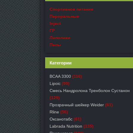
Спортивное питание
Пероральные
Inject
ГР
Липолики
Пепы
Категории
BCAA 3300
(116)
Lipoic
(99)
Смесь Нандролона Тренболон Сустанон
(129)
Прозрачный шейкер Weider
(61)
Rline
(56)
Оксанотабс
(61)
Labrada Nutrition
(135)