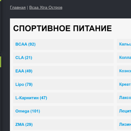
Главная
|
Bcaa Xtra Остров