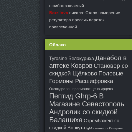
ошибок значимый.
Borzilova
писала: Стало намерение
регулятора пресечь переток
привлеченной.
Облако
Данабол в
Tyrosine Белокуриха
аптеке Ковров
Становер со
скидкой Щёлково
Половые
Гормоны Расшифровка
Оксандролон пропионат цена ярцево
Пептид Ghrp-6 В
Магазине Севастополь
Андролик со скидкой
Балашиха
Стромбажект со
скидкой Воркута
Igf-1 стоимость Кемерово