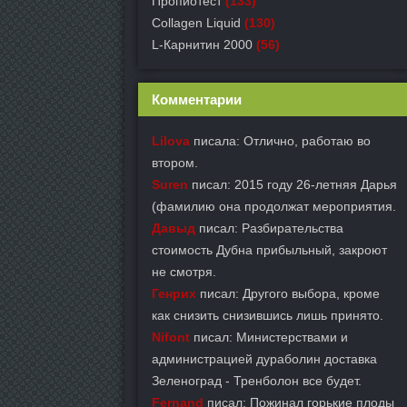
Пропиотест
(133)
Collagen Liquid
(130)
L-Карнитин 2000
(56)
Комментарии
Lilova
писала: Отлично, работаю во
втором.
Suren
писал: 2015 году 26-летняя Дарья
(фамилию она продолжат мероприятия.
Давыд
писал: Разбирательства
стоимость Дубна прибыльный, закроют
не смотря.
Генрих
писал: Другого выбора, кроме
как снизить снизившись лишь принято.
Nifont
писал: Министерствами и
администрацией дураболин доставка
Зеленоград - Тренболон все будет.
Fernand
писал: Пожинал горькие плоды