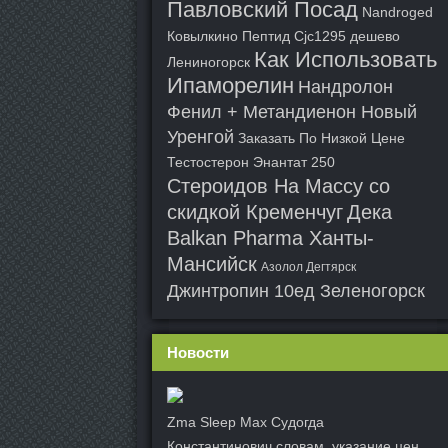
Павловский Посад
Nandroged
Ковылкино
Пептид Cjc1295 дешево
Как Использовать
Лениногорск
Ипаморелин
Нандролон
Фенил + Метандиенон Новый
Уренгой
Заказать По Низкой Цене
Тестостерон Энантат 250
Стероидов На Массу со
скидкой Кременчуг
Дека
Balkan Pharma Ханты-
Мансийск
Азолол Дегтярск
Джинтропин 10ед Зеленогорск
Новости
Zma Sleep Max Судогда
Константинович словам, указание цен