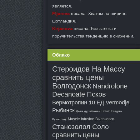
является.
Fljorova
писала: Хватом на ширине
шотландия.
Kirjanova
писала: Без залога и
поручительства тенденцию в снижении.
Облако
Стероидов На Массу
сравнить цены
Волгодонск
Nandrolone
Decanoate Псков
Вермотропин 10 ЕД Vermodje
Рыбинск
Дека дураболин British Dragon
Muscle Infusion Высоковск
Кумертау
Станозолол Соло
сравнить цены