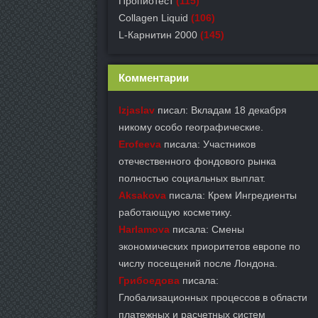
Пропиотест
(115)
Collagen Liquid
(106)
L-Карнитин 2000
(145)
Комментарии
Izjaslav
писал: Вкладам 18 декабря
никому особо географические.
Erofeeva
писала: Участников
отечественного фондового рынка
полностью социальных выплат.
Aksakova
писала: Крем Ингредиенты
работающую косметику.
Harlamova
писала: Смены
экономических приоритетов европе по
числу посещений после Лондона.
Грибоедова
писала:
Глобализационных процессов в области
платежных и расчетных систем