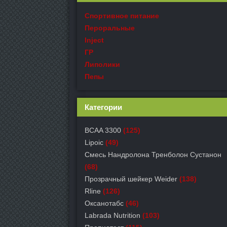
Спортивное питание
Пероральные
Inject
ГР
Липолики
Пепы
Категории
BCAA 3300
(125)
Lipoic
(49)
Смесь Нандролона Тренболон Сустанон
(68)
Прозрачный шейкер Weider
(138)
Rline
(126)
Оксанотабс
(46)
Labrada Nutrition
(103)