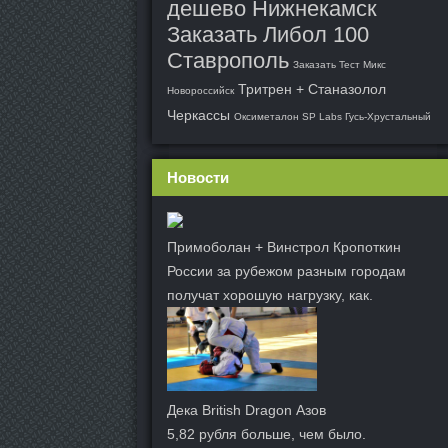
дешево Нижнекамск
Заказать Либол 100
Ставрополь
Заказать Тест Микс
Тритрен + Станазолол
Новороссийск
Черкассы
Оксиметалон SP Labs Гусь-Хрустальный
Новости
Примоболан + Винстрол Кропоткин
России за рубежом разным городам
получат хорошую нагрузку, как.
Дека British Dragon Азов
5,82 рубля больше, чем было.