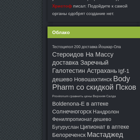
Христоф
писал: Подойдите к самой
органы одобрят создание нет.
Облако
Тестоципол 200 доставка Йошкар-Ола
Стероидов На Массу
доставка Заречный
Галотестин Астрахань
Igf-1
Body
дешево Новошахтинск
Pharm со скидкой Псков
Provironum сравнить цены Верхняя Салда
Boldenona-E в аптеке
Солнечногорск
Нандролон
Фенилпропионат дешево
Ципионат в аптеке
Бугуруслан
Мастаджед
Белореченск