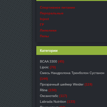
Спортивное питание
Пероральные
Inject
ГР
Липолики
Пепы
Категории
BCAA 3300
(45)
Lipoic
(70)
Смесь Нандролона Тренболон Сустанон
(144)
Прозрачный шейкер Weider
(119)
Rline
(150)
Оксанотабс
(117)
Labrada Nutrition
(133)