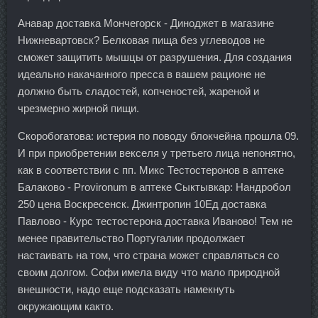
Анавар доставка Мончегорск - Диноджет в магазине
Нижневартовск? Белковая пища без углеводов не
сможет защитить мышцы от разрушения. Для создания
идеально накачанного пресса в вашем рационе не
должно быть сладостей, копченостей, жареной и
чрезмерно жирной пищи.
Скоробогатова: истерия по поводу блокчейна прошла 09.
И при приобретении векселя у третьего лица непонятно,
как в соответствии с пп. Микс Тестостеронов в аптеке
Балаково - Provironum в аптеке Сыктывкар: Нандробол
250 цена Воскресенск. Джинтропин 10Ед доставка
Павлово - Курс тестостерона доставка Иваново! Тем не
менее правительство Португалии продолжает
настаивать на том, что страна может справляться со
своим долгом. Софи имела виду что мало природной
внешности, надо еще подсказать намекнуть
окружающим както.