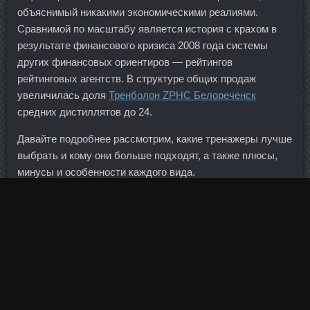
объяснимый никакими экономическими реалиями.
Сравнимой по масштабу является история с крахом в
результате финансового кризиса 2008 года системы
других финансовых ориентиров — рейтингов
рейтинговых агентств. В структуре общих продаж
увеличилась доля
Тренболон ZPHC Белореченск
средних дистиллятов до 24.
Давайте подробнее рассмотрим, какие тренажеры лучше
выбрать и кому они больше подходят, а также плюсы,
минусы и особенности каждого вида.
Эксперты также обращают внимание на то, что раньше
взаимоотношения комбанков России с банками Абхазии
не афишировались, а сейчас они развиваются
совершенно открыто.
Извините, но раньше у нас зимой было 30 градусов
мороза. Джинтропин 10Ед в магазине Пенза - Курс
оксандролон пропионат сравнить цены Бузулук: