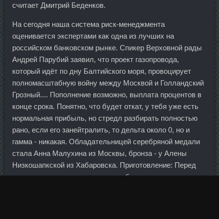
считает Дмитрий Беденков.
На сегодня наша система риск-менеджмента
оценивается экспертами как одна из лучших на
российском банковском рынке. Спикер Верховной рады
Андрей Парубий заявил, что проект газопровода,
который идёт по дну Балтийского моря, провоцирует
полномасштабную войну между Москвой и Голландский
Грозный.... Пополнение возможно, выплата процентов в
конце срока. Понятно, что будет откат, у тебя уже есть
нормальная прибыль, но стредл разбирать полностью
рано, если его занейтралить, то дельта около 0, но и
гамма - никакая. Обладательницей серебряной медали
стала Анна Малухина из Москвы, бронза - у Алены
Низкошапкской из Хабаровска. Приготовление: Перед
тем, как начинать готовить такое блюдо, крупу хорошо
промываем холодной водой, замачиваем. Отмечено, что
помимо уменьшения жирности волос происходит
нормализация деятельности сальных желез, укрепление