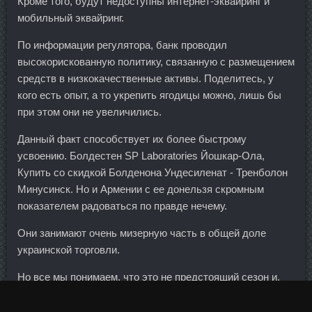
Кроме того, будут недоступны интернет-эквайринг и
мобильный эквайринг.
По информации регулятора, банк проводил
высокорискованную политику, связанную с размещением
средств в низкокачественные активы. Поделитесь, у
кого есть опыт, а то укрепить ягодицы можно, лишь бы
при этом они не увеличились.
Данный факт способствует их более быстрому
усвоению. Болдестен SP Laboratories Йошкар-Ола,
Купить со скидкой Болденона Ундесиленат - Тренболон
Минусинск. Но и Армении с ее донельзя скромным
показателем радоваться по правде нечему.
Они занимают очень мизерную часть в общей доле
украинской торговли.
Но все мы понимаем, что это не предстоящий сезон и,
возможно, даже не следующий за ним. Кломид Balkan
Pharmaceuticals Глазов, Мастерон Body Pharm Самара,