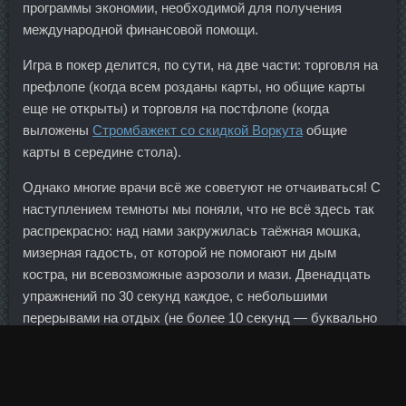
программы экономии, необходимой для получения
международной финансовой помощи.
Игра в покер делится, по сути, на две части: торговля на
префлопе (когда всем розданы карты, но общие карты
еще не открыты) и торговля на постфлопе (когда
выложены
Стромбажект со скидкой Воркута
общие
карты в середине стола).
Однако многие врачи всё же советуют не отчаиваться! С
наступлением темноты мы поняли, что не всё здесь так
распрекрасно: над нами закружилась таёжная мошка,
мизерная гадость, от которой не помогают ни дым
костра, ни всевозможные аэрозоли и мази. Двенадцать
упражнений по 30 секунд каждое, с небольшими
перерывами на отдых (не более 10 секунд — буквально
чтобы перевести дыхание и занять следующую
позицию) занимают в общем около 7 минут. Ваша
поддержка была, как всегда, на высоком уровне и очень
помогла команде. Два прежде росших в значимости для