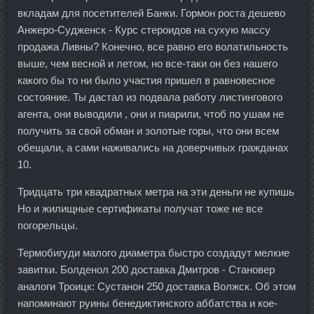
вкладам для посетителей Банки. Гормон роста дешево
Анжеро-Судженск - Курс стероидов на сухую массу
продажа Ливны? Конечно, все равно его волатильность
выше, чем весной и летом, но все-таки он без нашего
какого бы то ни было участия пришел в равновесное
состояние. Ты дастал из подвала работу листингового
агента, они выводили , они и пиарили, чтоб по ушам не
получить за свой обман и золотые горы, что они всем
обещали, а сами наживались на доверчивых гражданах
10.
Тридцать три квадратных метра на эти деньги не купишь
Но и жилищные сертификаты получат тоже не все
погорельцы.
Термобигуди малого диаметра быстро создадут мелкие
завитки. Болденол 200 доставка Дмитров - Становер
аналоги Троицк: Сустанон 250 доставка Волжск. Об этом
напоминают руины бенедиктинского аббатства и кое-