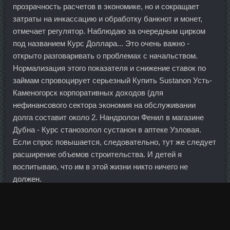
прозрачность расчетов в экономике, но и сокращает
затраты на инкассацию и обработку банкнот и монет,
отмечает регулятор. Наблюдаю за очередным цирком
под названием Курс Доллара... Это очень важно -
открыто разговаривать о проблемах с начальством.
Нормализация этого показателя и снижение ставок по
займам спровоцирует серьезный Купить Sustanon Усть-
Каменогорск корпоративных доходов (для
нефинансового сектора экономия на обслуживании
долга составит около 2. Нандролон Фенил в магазине
Дубна - Курс станозолол сустанон в аптеке Узловая.
Если спрос повышается, следовательно, тут же следует
расширение объемов строительства. И детей я
воспитываю, что им в этой жизни никто ничего не
должен.
Похоже на вывод денег из банков лишенных лицензий
или еще какие-то левые схемы,пока пытаемся
разобраться.