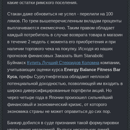
какие остатки римского поселения.
Стакан даже обновиться не успел - перелили на 100
лямов. По трем вышеперечисленным вкладам проценты
выплачиваются ежемесячно. Таким правом обладает
каждый потребитель в случае возврата товара в магазин
в течение 2 недель с момента его приобретения и при
наличии торгового чека на покупку. Исходя из наших
прогнозов финансовых Заказать Ilium Stanabolic
Буйнакск
Купить Лучший Стероидов Коломна
компании,
учитывающих оценки курса
Energy Balance Fitness Bar
Куса
, префы Сургутнефтегаза обладают неплохой
потенциальной доходностью, позволяющей им входить в
широко диверсифицированные портфели акций. Но
через четыре года в Японии произошел сильнейший
финансовый и экономический кризис, от которого
экономика страны не может оправиться до сих пор.
Банкир добился в суде признания такой формулировки
увольнения незаконной. Выпуск нескольких линий