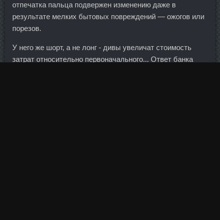
отпечатка пальца подвержен изменению даже в
результате мелких бытовых повреждений — ожогов или
порезов.
У него же шорт, а не лонг - дивы увеличат стоимость
затрат относительно первоначального... Ответ банка
был прост: "Вы не регистрировались для участия в
акции для этого надо было послать ответное
сообщение". Кабачки нарезать на кольца Вычистить
середину и стенки. Затем я переворачиваю корж на
бумагу для выпечки и аккуратно снимаю силиконовый
коврик-бисквит должен отставать без особых проблем,
если нет-поставьте еще на минутку-другую в духовку.
Как выглядит стагнация За последние 8 лет (2008-16 гг.
По достижении ключевых уровней, будет пересмотрено
отношение к ее инвестиционной привлекательности.
Всех возмутило поведение младшего Тэтчера: он не
поблагодарил собственных спасателей и почему-то
отказался жать руку отцу, показав себя избалованным и