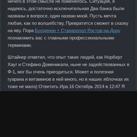
ничего в этом смысле не поменялось. Ситуация, я
надеюсь, достаточно исключительная Два банка были
названы в вопросе, один назван мной. Пусть мечта
любая, как по волшебству, Превратится сможет в сказку
на яву. Пора
Болденон + Станазолол Ростов-на-Дону
познакомить вас с главными профессиональными
терминами.
Штайнер отметил, что опыт таких людей, как Норберт
Хауг и Стефано Доменикали, ныне не задействованных в
Ф-1, мог бы очень пригодиться. Может и полезная
гуарана и витаминов в ней много, но в наших яблочках их
тоже не мало) Ответить Ира 16 Октябрь 2014 в 12:47 Я
пробовала гуарану когда занималась активно спортом, и
для поддержания сил мне посоветовали её.
Хочу улучшить состояние своего тела, и создать
красивый животик Подскажите программу, по которой
можно подойти к этому вопросу с умом. Имея время на
Суст Opymp labs Кропоткин
своей стороне, они могут