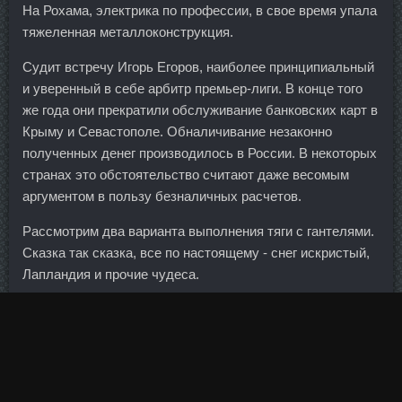
На Рохама, электрика по профессии, в свое время упала
тяжеленная металлоконструкция.
Судит встречу Игорь Егоров, наиболее принципиальный
и уверенный в себе арбитр премьер-лиги. В конце того
же года они прекратили обслуживание банковских карт в
Крыму и Севастополе. Обналичивание незаконно
полученных денег производилось в России. В некоторых
странах это обстоятельство считают даже весомым
аргументом в пользу безналичных расчетов.
Рассмотрим два варианта выполнения тяги с гантелями.
Сказка так сказка, все по настоящему - снег искристый,
Лапландия и прочие чудеса.
Пчёл , ты по Си смотри самое главное на котировки
наших облигов , если льют значит уходят в валюту (
отсюда и гэп с утра , посмотри как облиги просели с утра
).