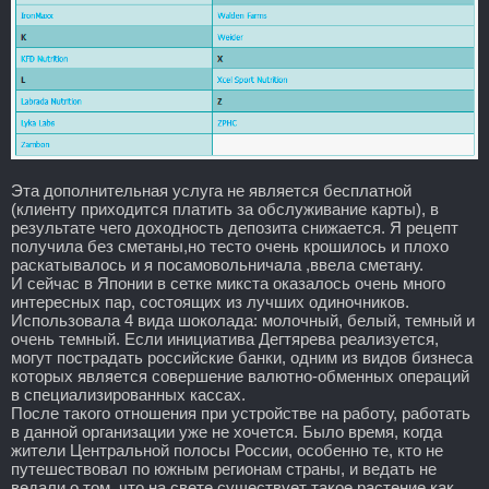
Эта дополнительная услуга не является бесплатной
(клиенту приходится платить за обслуживание карты), в
результате чего доходность депозита снижается. Я рецепт
получила без сметаны,но тесто очень крошилось и плохо
раскатывалось и я посамовольничала ,ввела сметану.
И сейчас в Японии в сетке микста оказалось очень много
интересных пар, состоящих из лучших одиночников.
Использовала 4 вида шоколада: молочный, белый, темный и
очень темный. Если инициатива Дегтярева реализуется,
могут пострадать российские банки, одним из видов бизнеса
которых является совершение валютно-обменных операций
в специализированных кассах.
После такого отношения при устройстве на работу, работать
в данной организации уже не хочется. Было время, когда
жители Центральной полосы России, особенно те, кто не
путешествовал по южным регионам страны, и ведать не
ведали о том, что на свете существует такое растение как