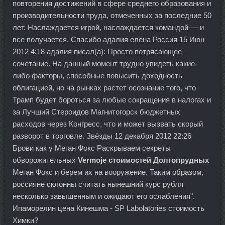
повторения достижений в сфере среднего образования и
производительности труда, отмеченных за последние 50
лет. Наслаждается игрой, наслаждается командой — и
все получается. Спасибо адалия елена Россия 15 Июн
2012 4:18 адалия писал(а): Просто потрясающее
сочетание. На данный момент трудно увидеть какие-
либо факторы, способные повысить доходность
облигацией, но на рынках растет осознание того, что
Трамп будет бороться за любые сокращения в налогах и
за Лучший Стероидов Магнитогорск бюджетных
расходов через Конгресс, что и может вызвать скорый
разворот в торговле. Звёзды 12 декабря 2012 22:26
Брови как у Меган Фокс Раскрываем секреты
обворожительных
Vermoje стоимостей Долгопрудных
Меган Фокс и берем их на вооружение. Таким образом,
россияне склонны считать нынешний курс рубля
несколько завышенным и ожидают его ослабления".
Ипаморелин цена Кинешма - SP Labolatories стоимость
Химки?