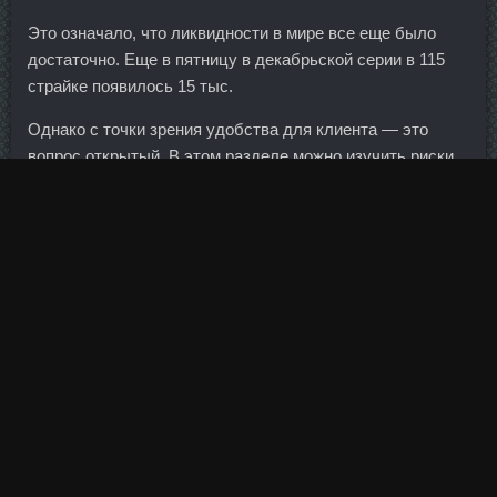
Это означало, что ликвидности в мире все еще было
достаточно. Еще в пятницу в декабрьской серии в 115
страйке появилось 15 тыс.
Однако с точки зрения удобства для клиента — это
вопрос открытый. В этом разделе можно изучить риски
ликвидности, кредитный риск, рыночный риск и
достаточность капитала. Давайте представим клиента,
выбирающего банк для получения кредита на сумму 150
тыс. Копирование и размещение материалов на других
сайтах приветствуется только с полной ссылкой на
источник и авторство! Хотя, говорят, последнего
записали отцом -- зачаточные технологии не стоят на
месте. Навязчивая привычка теребить ногтевой валик
может привести не только к хронической паронихии, но и
к срединной каналообразной дистрофии ногтей
вследствие хронической травматизации матрикса.
Сделайте несколько шагов назад, наклоните корпус,