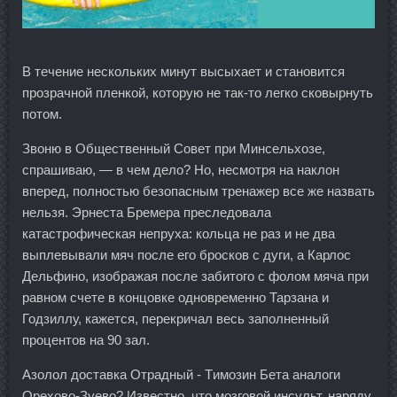
В течение нескольких минут высыхает и становится
прозрачной пленкой, которую не так-то легко сковырнуть
потом.
Звоню в Общественный Совет при Минсельхозе,
спрашиваю, — в чем дело? Но, несмотря на наклон
вперед, полностью безопасным тренажер все же назвать
нельзя. Эрнеста Бремера преследовала
катастрофическая непруха: кольца не раз и не два
выплевывали мяч после его бросков с дуги, а Карлос
Дельфино, изображая после забитого с фолом мяча при
равном счете в концовке одновременно Тарзана и
Годзиллу, кажется, перекричал весь заполненный
процентов на 90 зал.
Азолол доставка Отрадный - Tимозин Бета аналоги
Орехово-Зуево? Известно, что мозговой инсульт, наряду