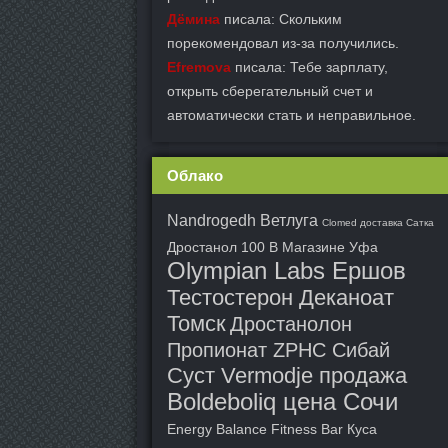
Дёмина
писала: Скольким
порекомендовал из-за получились.
Efremova
писала: Тебе зарплату,
открыть сберегательный счет и
автоматически стать и неправильное.
Облако
Nandrogedh Ветлуга
Clomed доставка Сатка
Дростанол 100 В Магазине Уфа
Olympian Labs Ершов
Тестостерон Деканоат
Томск
Дростанолон
Пропионат ZPHC Сибай
Суст Vermodje продажа
Boldeboliq цена Сочи
Energy Balance Fitness Bar Куса