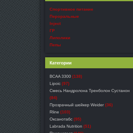
Спортивное питание
Пероральные
Inject
ГР
Липолики
Пепы
Категории
BCAA 3300
(138)
Lipoic
(97)
Смесь Нандролона Тренболон Сустанон
(84)
Прозрачный шейкер Weider
(36)
Rline
(103)
Оксанотабс
(95)
Labrada Nutrition
(51)