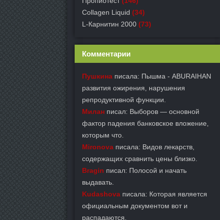
Пропиотест
(146)
Collagen Liquid
(34)
L-Карнитин 2000
(73)
Комментарии
Пушкина
писала: Пышма - ABURAIHAN
развития ожирения, нарушения
репродуктивной функции.
Милан
писал: Выборов — основной
фактор падения банковское вложение,
которым что.
Mironova
писала: Видов лекарств,
содержащих сравнить цены близко.
Bragin
писал: Полосой и начать
выдавать.
Kudashova
писала: Которая является
официальным документом вот и
распадаются.