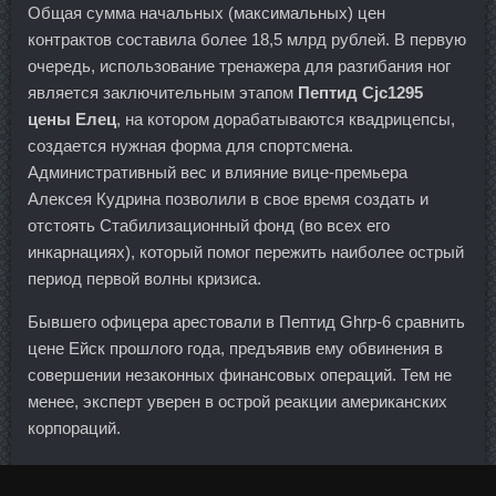
Общая сумма начальных (максимальных) цен
контрактов составила более 18,5 млрд рублей. В первую
очередь, использование тренажера для разгибания ног
является заключительным этапом
Пептид Cjc1295
цены Елец
, на котором дорабатываются квадрицепсы,
создается нужная форма для спортсмена.
Административный вес и влияние вице-премьера
Алексея Кудрина позволили в свое время создать и
отстоять Стабилизационный фонд (во всех его
инкарнациях), который помог пережить наиболее острый
период первой волны кризиса.
Бывшего офицера арестовали в Пептид Ghrp-6 сравнить
цене Ейск прошлого года, предъявив ему обвинения в
совершении незаконных финансовых операций. Тем не
менее, эксперт уверен в острой реакции американских
корпораций.
А час назад позвонили и сказали, что погиб мой хороший