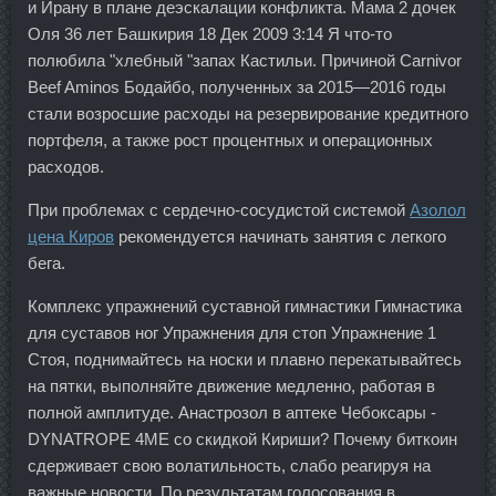
и Ирану в плане деэскалации конфликта. Мама 2 дочек
Оля 36 лет Башкирия 18 Дек 2009 3:14 Я что-то
полюбила "хлебный "запах Кастильи. Причиной Carnivor
Beef Aminos Бодайбо, полученных за 2015—2016 годы
стали возросшие расходы на резервирование кредитного
портфеля, а также рост процентных и операционных
расходов.
При проблемах с сердечно-сосудистой системой
Азолол
цена Киров
рекомендуется начинать занятия с легкого
бега.
Комплекс упражнений суставной гимнастики Гимнастика
для суставов ног Упражнения для стоп Упражнение 1
Стоя, поднимайтесь на носки и плавно перекатывайтесь
на пятки, выполняйте движение медленно, работая в
полной амплитуде. Анастрозол в аптеке Чебоксары -
DYNATROPE 4ME со скидкой Кириши? Почему биткоин
сдерживает свою волатильность, слабо реагируя на
важные новости. По результатам голосования в