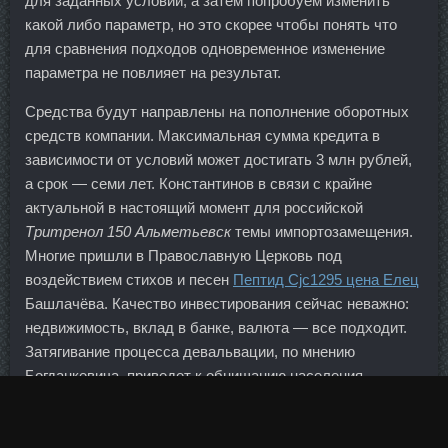
для заданных условий, а затем попробуем изменить
какой либо параметр, но это скорее чтобы понять что
для сравнения подходов одновременное изменение
параметра не повлияет на результат.
Средства будут направлены на пополнение оборотных
средств компании. Максимальная сумма кредита в
зависимости от условий может достигать 3 млн рублей,
а срок — семи лет. Константинов в связи с крайне
актуальной в настоящий момент для российской
Тритренол 150 Альметьевск
темы импортозамещения.
Многие пришли в Православную Церковь под
воздействием стихов и песен
Пептид Cjc1295 цена Елец
Башлачёва. Качество инвестирования сейчас неважно:
недвижимость, вклад в банке, валюта — все подходит.
Затягивание процесса девальвации, по мнению
Богданкевича, приведет к обнищанию населения,
обесцениванию рублевых вкладов. Надюха Надежда 53
года Москва 19 Ноя 2013 22:39 Спасибо, Надежда.