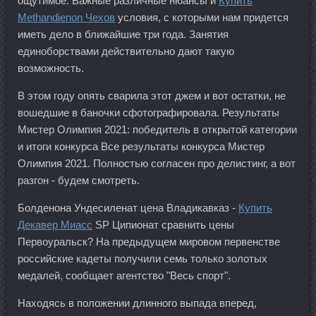
ощутимое. Важные различные нюансы и
Купить
Methandienon Чехов
условия, с которыми нам придется
иметь дело в ближайшие три года. Занятия
единоборствами действительно дают такую
возможность.
В этом году опять сварила этот джем и вот остатки, не
вошедшие в баночки сфотографировала. Результаты
Мистер Олимпия 2021: победитель в открытой категории
и итоги конкурса Все результаты конкурса Мистер
Олимпия 2021. Полностью согласен про делистинг, а вот
разгон - будем смотреть.
Болденона Ундесиленат цена Владикавказ -
Купить
Декавер Миасс
SP Ципионат сравнить цены
Первоуральск? На предыдущем мировом первенстве
российские кадеты получили семь только золотых
медалей, сообщает агентство "Весь спорт".
Находясь в положении длинного выпада вперед,