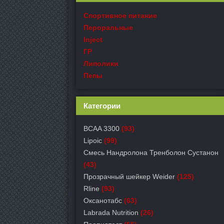
Спортивное питание
Пероральные
Inject
ГР
Липолики
Пепы
Категории
BCAA 3300
(93)
Lipoic
(99)
Смесь Нандролона Тренболон Сустанон
(43)
Прозрачный шейкер Weider
(125)
Rline
(93)
Оксанотабс
(63)
Labrada Nutrition
(26)