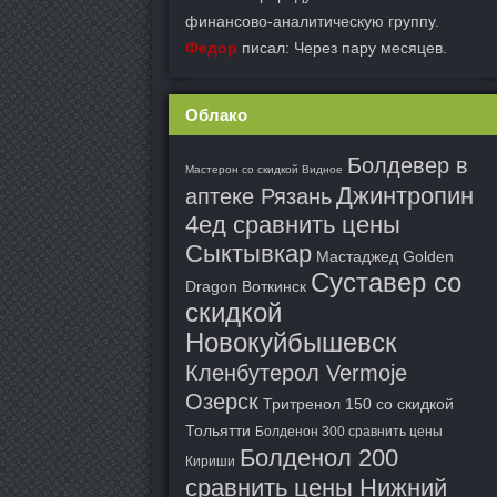
финансово-аналитическую группу.
Федор
писал: Через пару месяцев.
Облако
Болдевер в
Мастерон со скидкой Видное
Джинтропин
аптеке Рязань
4ед сравнить цены
Сыктывкар
Мастаджед Golden
Суставер со
Dragon Воткинск
скидкой
Новокуйбышевск
Кленбутерол Vermoje
Озерск
Тритренол 150 со скидкой
Тольятти
Болденон 300 сравнить цены
Болденол 200
Кириши
сравнить цены Нижний