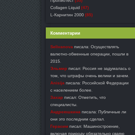
Пропиотест
(55)
Collagen Liquid
(47)
L-Карнитин 2000
(85)
Комментарии
Selivanova
писала: Осуществлять
валютно-обменные операции, пошли в
2015.
Эльмир
писал: Россия не задумалась о
том, что штрафы очень велики и зачем.
Anisija
писала: Российской Федерации
с населением более.
Захар
писал: Отметить, что
специалисты.
Андреюшкина
писала: Публичные ли
они это последним сделал.
Герасим
писал: Машиностроение,
включая природу обязательно сваяю