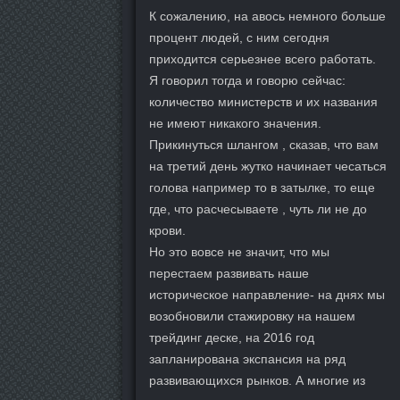
К сожалению, на авось немного больше
процент людей, с ним сегодня
приходится серьезнее всего работать.
Я говорил тогда и говорю сейчас:
количество министерств и их названия
не имеют никакого значения.
Прикинуться шлангом , сказав, что вам
на третий день жутко начинает чесаться
голова например то в затылке, то еще
где, что расчесываете , чуть ли не до
крови.
Но это вовсе не значит, что мы
перестаем развивать наше
историческое направление- на днях мы
возобновили стажировку на нашем
трейдинг деске, на 2016 год
запланирована экспансия на ряд
развивающихся рынков. А многие из