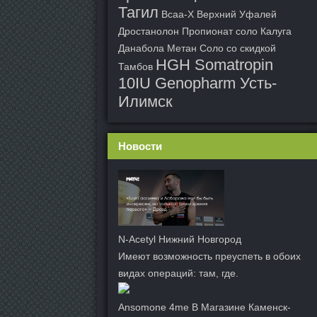
Тагил
Bcaa-X Верхний Уфалей
Дростанолон Пропионат соло Калуга
Данабола Метан Соло со скидкой
HGH Somatropin
Тамбов
10IU Genopharm Усть-
Илимск
Новости
N-Acetyl Нижний Новгород
Имеют возможность преуспеть в обоих
видах операций: там, где.
Ansomone 4me В Магазине Каменск-