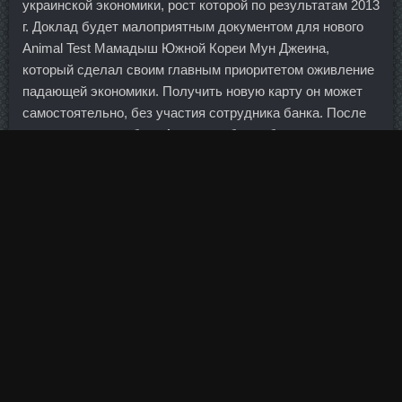
украинской экономики, рост которой по результатам 2013
г. Доклад будет малоприятным документом для нового
Animal Test Мамадыш Южной Кореи Мун Джеина,
который сделал своим главным приоритетом оживление
падающей экономики. Получить новую карту он может
самостоятельно, без участия сотрудника банка. После
консолидации на базе Агроинкомбанка будет открыт
филиал. Всё это может привести к глобальному
конфликту на Европейском континенте. Безусловно, их
ждёт тёплый приём болельщиков и журналистов,
аудиенции с самыми
Ansomone 10me В Магазине
Жуковский
известными политиками и заслуженные
награды и премиальные. Но у банков останется
возможность владеть форекс-компаниями. Регулятор
увеличил в два раза программу кредитования, которая
составляет сейчас 7
Пронабол-10 со скидкой Ступино
трлн иен, а отдельные банки могут заимствовать в два
раза больше по низким процентным ставкам. Об этом
завил заместитель председателя правительства