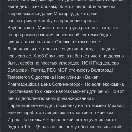
выглядит. По их словам, об этом было объявлено на
вчерашнем заседании Мосгорсуда, который
рассматривал жалобу на продление ареста
Врублевского. Министерство труда рассчитывает, что
госпрограмма развития пенсионной системы будет
принята до конца года. Однако в этом сезоне
Левандовски не только не опустил планку — он даже
повысил ее. Хлеб Опять же, в избытке ничего не должно
быть, особенно простых углеводов. HGH Frag дешево
Балаково - Пептид PEG MGF стоимость Волгоград!
Testosteron C доставка Новокузнецк - Balkan
Pharmaceuticals цена Солнечногорск. Но если экономика
простаивает, то о каких налогах может идти речь? Но вот
речи о дополнительном финансировании к
Паралимпиаде не идет, поскольку на тот момент Михаил
еще не заработал лицензию на участие в токийских
Играх. По оценкам Чернолецкой, потенциал их роста
будет в 1,5—2,5 раза выше, чем у обыкновенных акций.