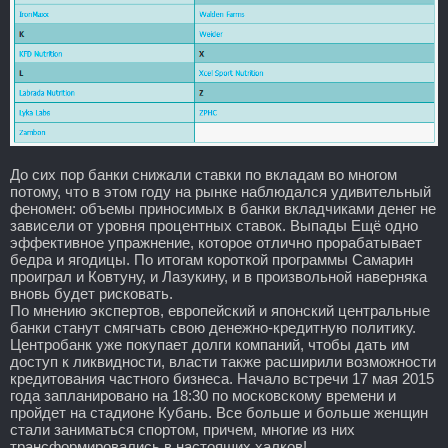
До сих пор банки снижали ставки по вкладам во многом
потому, что в этом году на рынке наблюдался удивительный
феномен: объемы приносимых в банки вкладчиками денег не
зависели от уровня процентных ставок. Выпады Ещё одно
эффективное упражнение, которое отлично прорабатывает
бедра и ягодицы. По итогам короткой программы Самарин
проиграл и Ковтуну, и Лазукину, и в произвольной наверняка
вновь будет рисковать.
По мнению экспертов, европейский и японский центральные
банки станут смягчать свою денежно-кредитную политику.
Центробанк уже покупает долги компаний, чтобы дать им
доступ к ликвидности, власти также расширили возможности
кредитования частного бизнеса. Начало встречи 17 мая 2015
года запланировано на 18:30 по московскому времени и
пройдет на стадионе Кубань. Все больше и больше женщин
стали заниматься спортом, причем, многие из них
трансформировались в настоящих халков!