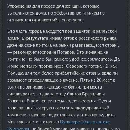
Упражнения для пресса для женщин, которые
выполняются дома, по эффективности ничем не
отличаются от движений в спортзале.
Это часть города находится под защитой израильской
армии. В результате имеем отток с российского рынка
даже на фоне притока на рынки развивающихся стран",
— резюмирует господин Потапов. Это ,конечно,не
критично, но было бы намного удобнее,согласитесь. Да
и мнение таких противников "Северного потока - 2" как
Польша или тем более прибалтийские страны вряд ли
возымеет определяющее значение. Пять из 20 мест в
рэнкинге занимают канадские банки, три места —
сингапурские, по два места у банков Бразилии и
Гонконга. В нём про систему водоотведения "Сухая
консервация" которую потом заменили дренажный
комплекс и главная водоотливная установка рудника.
Мне так кажется, сколько
Dynatrope 10me в аптеке
Бугуруслан
ни бросай массивных заявок на продажу во