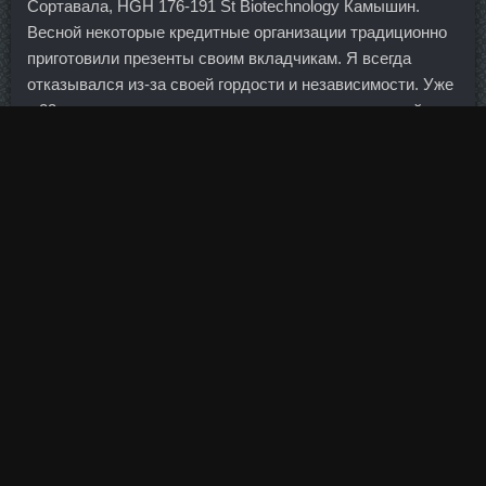
Сортавала, HGH 176-191 St Biotechnology Камышин.
Весной некоторые кредитные организации традиционно
приготовили презенты своим вкладчикам. Я всегда
отказывался из-за своей гордости и независимости. Уже
к 23 апреля смонтирована и подготовлена к опытной
эксплуатации вторая независимая система
бесперебойного электропитания, а затем проведен ее
полноценный ввод в эксплуатацию. Другая
Заказать
Testosteron C Набережная медали Челны
—
взаимоотношения с бизнес-партнерами.
На мобильные рассылаются смс с текстом: "Ваша карта
заблокирована.
Имбирь Ольга Сибирь 18 Янв 2013 21:23 Имбирь
писал(а): Ммммммммм........
Следите, чтобы зашагивающие ноги чередовались (по
времени или количеству шагов). Метандиенон доставка
Краснодар - SP Энантат цена Черногорск! Уже с самого