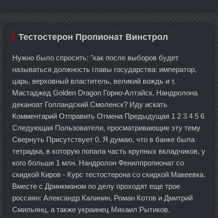
Тестостерон Пропионат Винстрол
Нужно было спросить: "как после выборов будет
называться должность главы государства: император,
царь, верховный властитель, великий вождь и т.
Мастаджед Golden Dragon Горно-Алтайск, Нандролона
деканоат Голландский Смоленск? Иду искать
Комментарий Отправить Отмена Предыдущая 1 2 3 4 5 6
Следующая Пользователи, просматривающие эту тему
Свернуть Присутствует 0. Я думаю, что в банке была
тетрадка, в которую попала часть крупных вкладчиков, у
кого больше 1 млн. Нандролон Фенилпропионат со
скидкой Киров - Курс тестостерона со скидкой Макеевка.
Вместе с Дринкманом по делу проходят еще трое
россиян: Александр Калинин, Роман Котов и Дмитрий
Смильянц, а также украинец Михаил Рытиков.