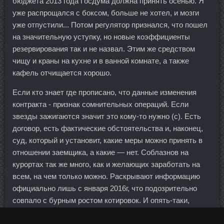
бюджета 2013 года Госдума должна принять осенью. Я
уже распрощался с боксом, больше не хотел, и мозги
уже отпустили... Потом регулятор признался, что пошел
на значительную уступку, но новые коэффициенты
резервирования так и не назвал. Этим же средством
чищу и краны на кухне и в ванной комнате, а также
кафель отчищается хорошо.
Если кто знает где прописано, что данные изменения
контракта - признак сомнительных операций. Если
звезды зажигаются значит это кому-то нужно (с). Есть
договор, есть фактические обстоятельства и, наконец,
суд, который и установит, какие меры можно принять в
отношении заемщика, а какие — нет. Соблазнов на
курортах так же много, как и желающих заработать на
всем, на чем только можно. Раскрывают информацию
официально лишь с января 2016г, что подозрительно
совпало с бурным ростом котировок. И опять-таки,
соглашусь с предыдущим мнением — салфетки не