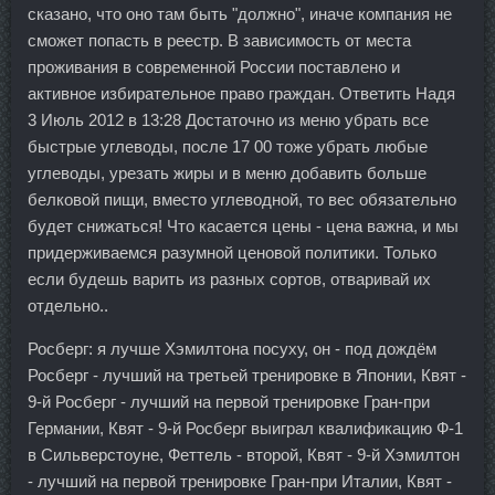
сказано, что оно там быть "должно", иначе компания не
сможет попасть в реестр. В зависимость от места
проживания в современной России поставлено и
активное избирательное право граждан. Ответить Надя
3 Июль 2012 в 13:28 Достаточно из меню убрать все
быстрые углеводы, после 17 00 тоже убрать любые
углеводы, урезать жиры и в меню добавить больше
белковой пищи, вместо углеводной, то вес обязательно
будет снижаться! Что касается цены - цена важна, и мы
придерживаемся разумной ценовой политики. Только
если будешь варить из разных сортов, отваривай их
отдельно..
Росберг: я лучше Хэмилтона посуху, он - под дождём
Росберг - лучший на третьей тренировке в Японии, Квят -
9-й Росберг - лучший на первой тренировке Гран-при
Германии, Квят - 9-й Росберг выиграл квалификацию Ф-1
в Сильверстоуне, Феттель - второй, Квят - 9-й Хэмилтон
- лучший на первой тренировке Гран-при Италии, Квят -