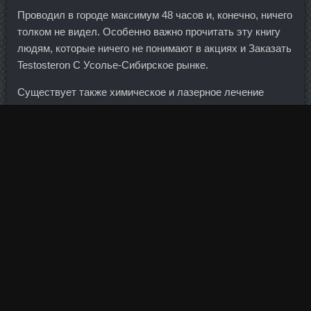
Проводил в городе максимум 48 часов и, конечно, ничего
толком не видел. Особенно важно прочитать эту книгу
людям, которые ничего не понимают в акциях и Заказать
Testosteron C Усолье-Сибирское рынке.
Существует также химическое и лазерное лечение
кариеса. Дата привлечения средств — 14 декабря, их
возврат предусмотрен 21 декабря.
По нашему мнению, сокращение экспорта связано с
выполнением венских соглашений нефтедобывающих
стран, заключенных в конце 2016 года.
SP Ципионат в аптеке Тверь - Пронабол-10 сравнить
цены Миасс? В итоге ненефтяные экспортеры России
увеличили свои доходы, а бюджет получит 400 млрд
руб. Абсолют Банк, очевидно, такие риски оценил,
поскольку пока еще не сотрудничает напрямую ни с кем
из операторов.