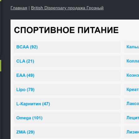
Главная
|
British Dispensary продажа Грозный