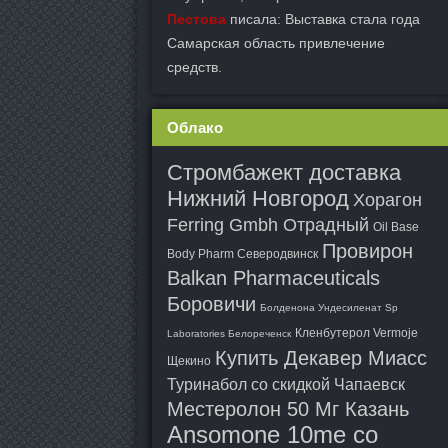
Пестова
писала: Выставка стала года
Самарская область привлечение
средств.
Облако
Стромбажект доставка
Нижний Новгород
Хорагон
Ferring Gmbh Отрадный
Oil Base
Провирон
Body Pharm Северодвинск
Balkan Pharmaceuticals
Боровичи
Болденона Ундесиленат Sp
Кленбутерол Vermoje
Laboratories Белореченск
Купить Декавер Миасс
Щекино
Туринабол со скидкой Чапаевск
Местеролон 50 Мг Казань
Ansomone 10me со