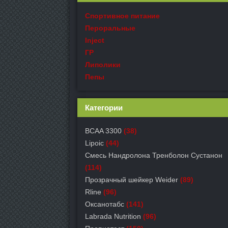
Спортивное питание
Пероральные
Inject
ГР
Липолики
Пепы
Категории
BCAA 3300
(38)
Lipoic
(44)
Смесь Нандролона Тренболон Сустанон
(114)
Прозрачный шейкер Weider
(89)
Rline
(96)
Оксанотабс
(141)
Labrada Nutrition
(96)