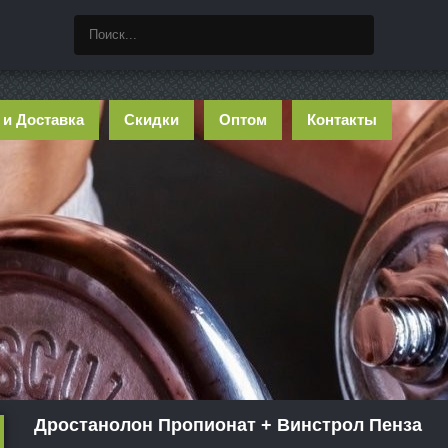
 и Доставка
Скидки
Оптом
Контакты
Дростанолон Пропионат + Винстрол Пенза