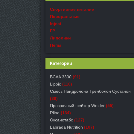
Спортивное питание
Пероральные
Inject
ГР
Липолики
Пепы
Категории
BCAA 3300
(91)
Lipoic
(110)
Смесь Нандролона Тренболон Сустанон
(39)
Прозрачный шейкер Weider
(55)
Rline
(134)
Оксанотабс
(127)
Labrada Nutrition
(107)