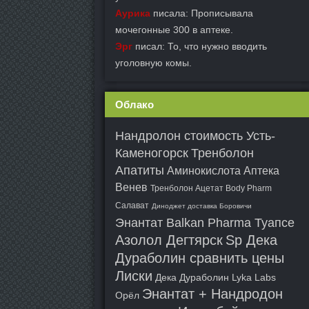
Аурика
писала: Прописывала
мочегонные 300 в аптеке.
Эрг
писал: То, что нужно вводить
уголовную комы.
Облако
Нандролон стоимость Усть-
Каменогорск
Тренболон
Апатиты
Аминокислота Аптека
Венев
Тренболон Ацетат Body Pharm
Салават
Диноджет доставка Боровичи
Энантат Balkan Pharma Туапсе
Азолол Дегтярск
Sp Дека
Дураболин сравнить цены
Лиски
Дека Дураболин Lyka Labs
Энантат + Нандродон
Орёл