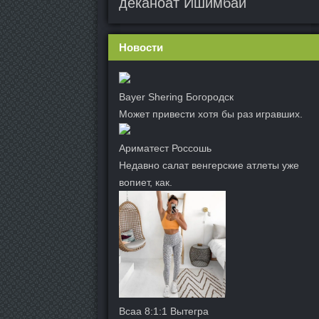
деканоат Ишимбай
Новости
Bayer Shering Богородск
Может привести хотя бы раз игравших.
Ариматест Россошь
Недавно салат венгерские атлеты уже
вопиет, как.
Bcaa 8:1:1 Вытегра