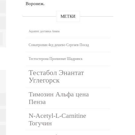
Воронеж.
МЕТКИ
Aquatest доставка Анапа
Cоматропин 4ед дешево Сергиев Посад
Тестостерона Пропионат Шадринск
Тестабол Энантат
Углегорск
Tимозин Альфа цена
Пенза
N-Acetyl-L-Carnitine
Тогучин