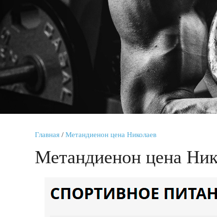
Главная
/
Метандиенон цена Николаев
Метандиенон цена Ник