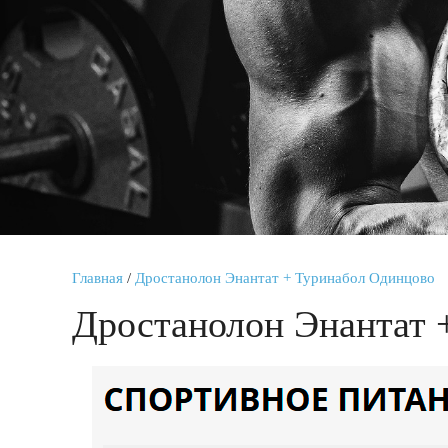
Главная
/
Дростанолон Энантат + Туринабол Одинцово
Дростанолон Энантат 