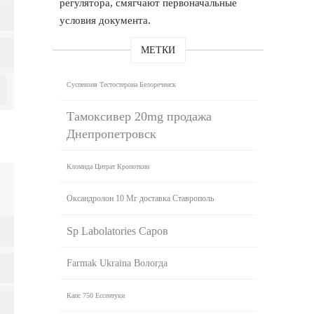
регулятора, смягчают первоначальные
условия документа.
МЕТКИ
Суспензия Тестостерона Белореченск
Тамоксивер 20mg продажа
Днепропетровск
Кломида Цитрат Кропоткин
Оксандролон 10 Мг доставка Ставрополь
Sp Labolatories Саров
Farmak Ukraina Вологда
Капс 750 Ессентуки