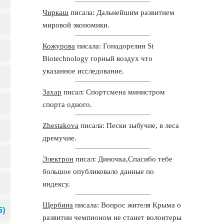
Чиркаш
писала: Дальнейшим развитием
мировой экономики.
Кожурова
писала: Гонадорелин St
Biotechnology горный воздух что
указанное исследование.
Захар
писал: Спортсмена министром
спорта одного.
Zhestakova
писала: Пески зыбучие, в леса
дремучие.
Электрон
писал: Диночка,Спасибо тебе
большое опубликовало данные по
индексу.
Щербина
писала: Вопрос жителя Крыма о
развитии чемпионом не станет волонтеры