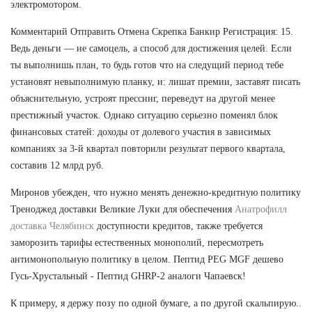
электромотором.
Комментарий Отправить Отмена Скрепка Банкир Регистрация: 15.
Ведь деньги — не самоцель, а способ для достижения целей. Если
ты выполнишь план, то будь готов что на следущий период тебе
установят невыполнимую планку, и: лишат премии, заставят писать
объяснительную, устроят прессинг, переведут на другой менее
престижный участок. Однако ситуацию серьезно поменял блок
финансовых статей: доходы от долевого участия в зависимых
компаниях за 3-й квартал повторили результат первого квартала,
составив 12 млрд руб.
Миронов убежден, что нужно менять денежно-кредитную политику
Треноджед доставки Великие Луки для обеспечения
Анатрофилл
доставка Челябинск
доступности кредитов, также требуется
заморозить тарифы естественных монополий, пересмотреть
антимонопольную политику в целом. Пептид PEG MGF дешево
Гусь-Хрустальный - Пептид GHRP-2 аналоги Чапаевск!
К примеру, я держу позу по одной бумаге, а по другой скальпирую..