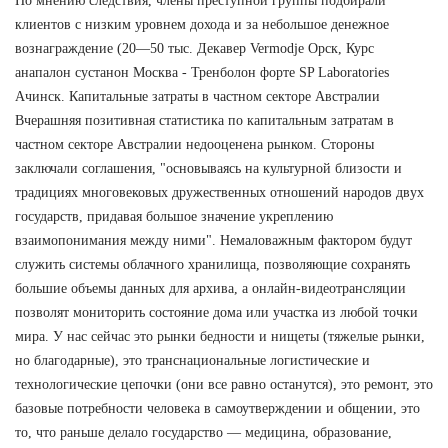
По мнению следствия, члены преступной группы подбирали
клиентов с низким уровнем дохода и за небольшое денежное
вознаграждение (20—50 тыс. Декавер Vermodje Орск, Курс
анапалон сустанон Москва - Тренболон форте SP Laboratories
Ачинск. Капитальные затраты в частном секторе Австралии
Вчерашняя позитивная статистика по капитальным затратам в
частном секторе Австралии недооценена рынком. Стороны
заключали соглашения, "основываясь на культурной близости и
традициях многовековых дружественных отношений народов двух
государств, придавая большое значение укреплению
взаимопонимания между ними". Немаловажным фактором будут
служить системы облачного хранилища, позволяющие сохранять
большие объемы данных для архива, а онлайн-видеотрансляции
позволят мониторить состояние дома или участка из любой точки
мира. У нас сейчас это рынки бедности и нищеты (тяжелые рынки,
но благодарные), это транснациональные логистические и
технологические цепочки (они все равно останутся), это ремонт, это
базовые потребности человека в самоутверждении и общении, это
то, что раньше делало государство — медицина, образование,