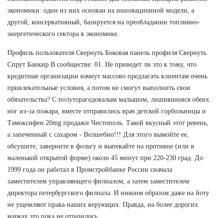
экономики: один из них основан на инновационной модели, а
другой, консервативный, базируется на преобладании топливно-
энергетического сектора в экономике.
Профиль пользователя Свернуть Боковая панель профиля Свернуть
Спрут Банкир В сообществе: 01. Не приведет ли это к тому, что
кредитные организации начнут массово предлагать клиентам очень
привлекательные условия, а потом не смогут выполнить свои
обязательства? С полуторагодовалым малышом, лишившимся обеих
ног из-за пожара, вместе отправились врач детской горбольницы и
Тамоксифен 20mg продажи Чистополь. Такой вкусный этот ревень,
а запеченный с сахаром - Волшебно!!! Для этого вымойте ее,
обсушите, заверните в фольгу и выпекайте на противне (или в
маленькой открытой форме) около 45 минут при 220-230 град. До
1999 года он работал в Промстройбанке России сначала
заместителем управляющего филиалом, а затем заместителем
директора петербургского филиала. И никоим образом даже на йоту
не ущемляют права наших верующих. Правда, на более дорогих
марках это пока не отразилось.