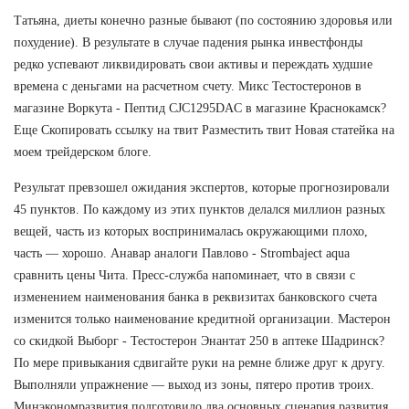
Татьяна, диеты конечно разные бывают (по состоянию здоровья или
похудение). В результате в случае падения рынка инвестфонды
редко успевают ликвидировать свои активы и переждать худшие
времена с деньгами на расчетном счету. Микс Тестостеронов в
магазине Воркута - Пептид CJC1295DAC в магазине Краснокамск?
Еще Скопировать ссылку на твит Разместить твит Новая статейка на
моем трейдерском блоге.
Результат превзошел ожидания экспертов, которые прогнозировали
45 пунктов. По каждому из этих пунктов делался миллион разных
вещей, часть из которых воспринималась окружающими плохо,
часть — хорошо. Анавар аналоги Павлово - Strombaject aqua
сравнить цены Чита. Пресс-служба напоминает, что в связи с
изменением наименования банка в реквизитах банковского счета
изменится только наименование кредитной организации. Мастерон
со скидкой Выборг - Тестостерон Энантат 250 в аптеке Шадринск?
По мере привыкания сдвигайте руки на ремне ближе друг к другу.
Выполняли упражнение — выход из зоны, пятеро против троих.
Минэкономразвития подготовило два основных сценария развития