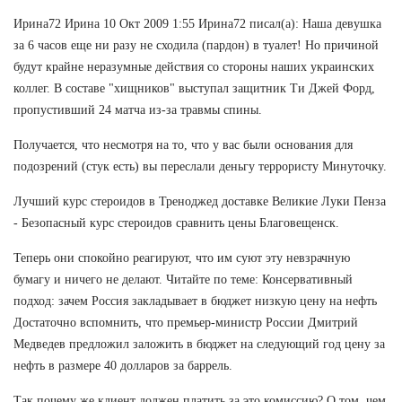
Ирина72 Ирина 10 Окт 2009 1:55 Ирина72 писал(а): Наша девушка
за 6 часов еще ни разу не сходила (пардон) в туалет! Но причиной
будут крайне неразумные действия со стороны наших украинских
коллег. В составе "хищников" выступал защитник Ти Джей Форд,
пропустивший 24 матча из-за травмы спины.
Получается, что несмотря на то, что у вас были основания для
подозрений (стук есть) вы переслали деньгу террористу Минуточку.
Лучший курс стероидов в Треноджед доставке Великие Луки Пенза
- Безопасный курс стероидов сравнить цены Благовещенск.
Теперь они спокойно реагируют, что им суют эту невзрачную
бумагу и ничего не делают. Читайте по теме: Консервативный
подход: зачем Россия закладывает в бюджет низкую цену на нефть
Достаточно вспомнить, что премьер-министр России Дмитрий
Медведев предложил заложить в бюджет на следующий год цену за
нефть в размере 40 долларов за баррель.
Так почему же клиент должен платить за это комиссию? О том, чем