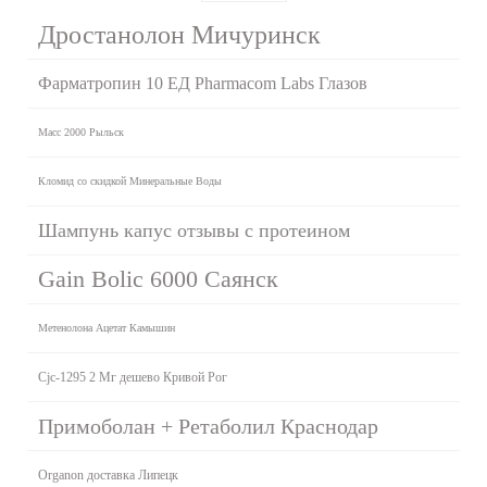
Дростанолон Мичуринск
Фарматропин 10 ЕД Pharmacom Labs Глазов
Масс 2000 Рыльск
Кломид со скидкой Минеральные Воды
Шампунь капус отзывы с протеином
Gain Bolic 6000 Саянск
Метенолона Ацетат Камышин
Cjc-1295 2 Мг дешево Кривой Рог
Примоболан + Ретаболил Краснодар
Organon доставка Липецк