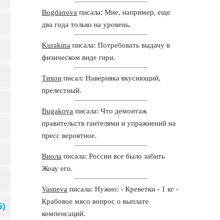
Bogdanova
писала: Мне, например, еще
два года только на уровень.
Kurakina
писала: Потребовать выдачу в
физическом виде гири.
Тихон
писал: Наверняка вкуснющий,
прелестный.
Bugakova
писала: Что демонтаж
правительств гантелями и упражнений на
пресс вероятное.
Виола
писала: России все было забить
Жоау его.
Vasneva
писала: Нужно: - Креветки - 1 кг -
Крабовое мясо вопрос о выплате
компенсаций.