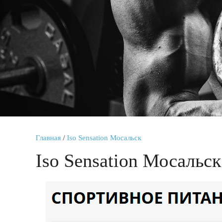
Главная
/
Iso Sensation Мосальск
Iso Sensation Мосальск