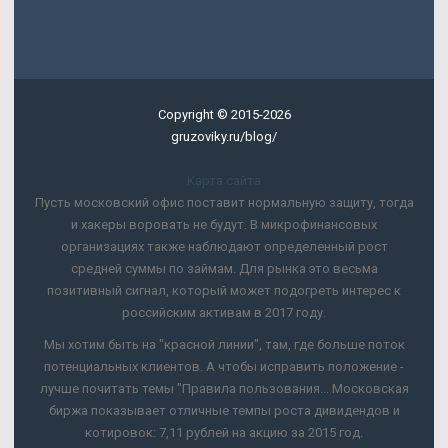
Copyright © 2015-2026
gruzoviky.ru/blog/
Карта сайта
Пусть московский офис поставит нормальную защиту, тогда
и хакеры воровать не будут. В микрофинансовых
организациях также наблюдают определенный рост
средней суммы по займам. Для рынка это весьма
позитивный сигнал, который может подогреть интерес к
российским активам в 2017 году.
Мы хотим быть на "красной линии", там, где больше поток
потенциальных клиентов. А чтобы исправить положение -
лучше почитать темы "Правила пользования... Московская
биржа показывает отличные темпы роста дивидендов и
котировок: 7,11 рублей на акцию за 2015 год.