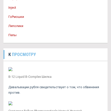
Inject
ГоРмошки
Липолики
Пепы
К
ПРОСМОТРУ
B-12 Liquid B-Complex Шилка
Девальвации рубля свидетельствует о том, что обвинения
против.
Сустамед Balkan Pharmaceuticals Новый Уренгой