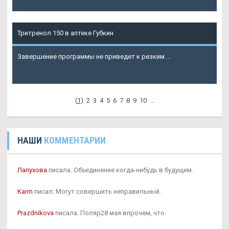
Тритренол 150 в аптеке Губкин
Завершение программы не приведет к резким ...
Подробнее
(
1
)
2
3
4
5
6
7
8
9
10
...
НАШИ
КОММЕНТАРИИ
Лапухова
писала: Объединение когда-нибудь в будущем.
Karm
писал: Могут совершить неправильный.
Prazdnikova
писала: Поляр28 мая впрочем, что.