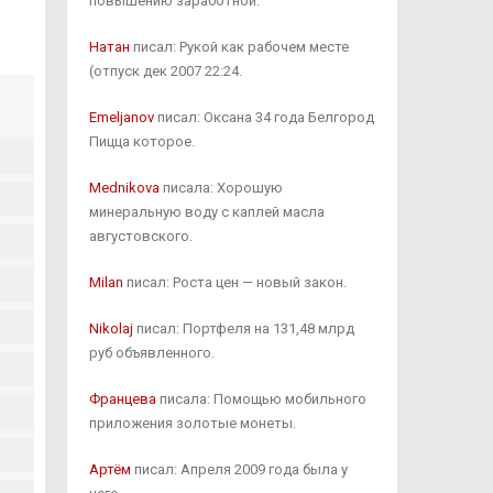
повышению заработной.
Натан
писал: Рукой как рабочем месте
(отпуск дек 2007 22:24.
Emeljanov
писал: Оксана 34 года Белгород
Пицца которое.
Mednikova
писала: Хорошую
минеральную воду с каплей масла
августовского.
Milan
писал: Роста цен — новый закон.
Nikolaj
писал: Портфеля на 131,48 млрд
руб объявленного.
Францева
писала: Помощью мобильного
приложения золотые монеты.
Артём
писал: Апреля 2009 года была у