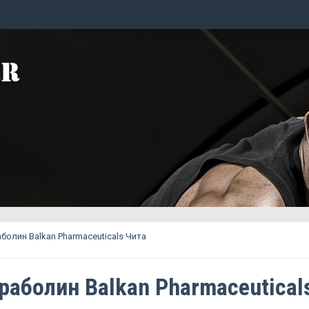
болин Balkan Pharmaceuticals Чита
раболин Balkan Pharmaceutical