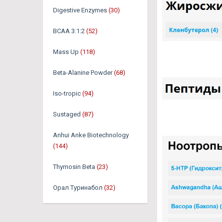
Digestive Enzymes
(30)
BCAA 3:1:2
(52)
Mass Up
(118)
Beta-Alanine Powder
(68)
Iso-tropic
(94)
Sustaged
(87)
Anhui Anke Biotechnology
(144)
Thymosin Beta
(23)
Орал Туринабол
(32)