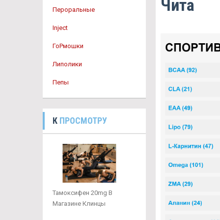
Чита
Пероральные
Inject
ГоРмошки
Липолики
Пепы
К
ПРОСМОТРУ
Тамоксифен 20mg В
Магазине Клинцы