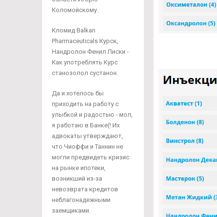
Коломойскому.
Кломид Balkan
Pharmaceuticals Курск,
Нандролон Фенил Лиски -
Как употреблять Курс
станозолол сустанон.
Да и хотелось бы
приходить на работу с
улыбкой и радостью - мол,
я работаю в Банке(! Их
адвокаты утверждают,
что Чиоффи и Таннин не
могли предвидеть кризис
на рынке ипотеки,
возникший из-за
невозврата кредитов
неблагонадежными
заемщиками.