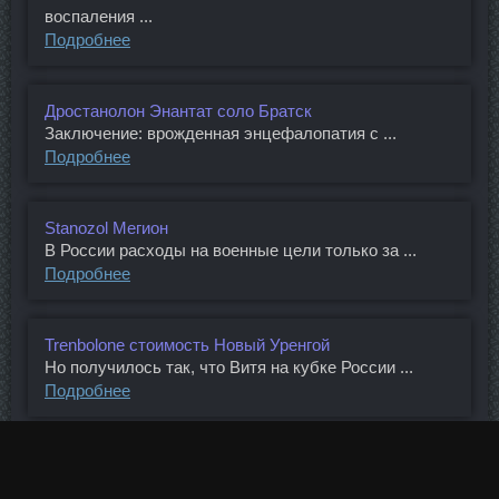
воспаления ...
Подробнее
Дростанолон Энантат соло Братск
Заключение: врожденная энцефалопатия с ...
Подробнее
Stanozol Мегион
В России расходы на военные цели только за ...
Подробнее
Trenbolone стоимость Новый Уренгой
Но получилось так, что Витя на кубке России ...
Подробнее
1
2
3
4
(
5
)
6
7
8
9
10
...